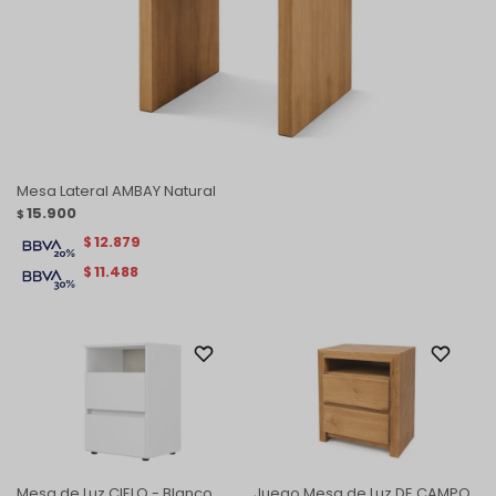
Mesa Lateral AMBAY Natural
15.900
$
12.879
$
11.488
$
Mesa de Luz CIELO - Blanco
Juego Mesa de Luz DE CAMPO