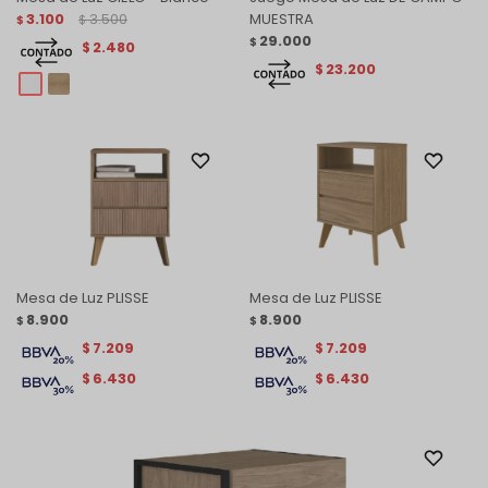
3.100
3.500
MUESTRA
$
$
29.000
$
2.480
$
23.200
$
Mesa de Luz PLISSE
Mesa de Luz PLISSE
8.900
8.900
$
$
7.209
7.209
$
$
6.430
6.430
$
$