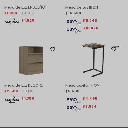
Mesa de Luz ENSUEÑO
Mesa de Luz IRON
1.900
3.600
14.500
$
$
$
1.520
11.745
$
$
10.476
$
Mesa de Luz DECORE
Mesa auxiliar IRON
2.500
3.100
5.500
$
$
$
1.750
4.455
$
$
3.974
$