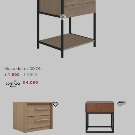

Mesa de Luz DIXON
4.500
6.900
$
$
4.050
$