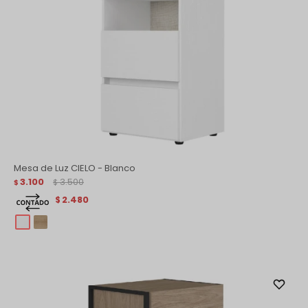
Mesa de Luz CIELO - Blanco
3.100
3.500
$
$
2.480
$