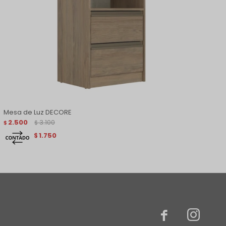
Mesa de Luz DECORE
2.500
3.100
$
$
1.750
$

