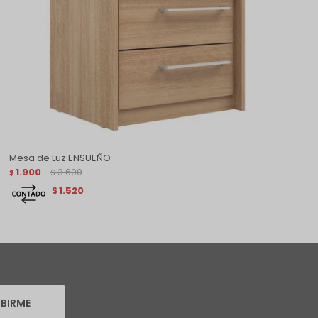
Mesa de Luz ENSUEÑO
1.900
3.600
$
$
1.520
$
IBIRME