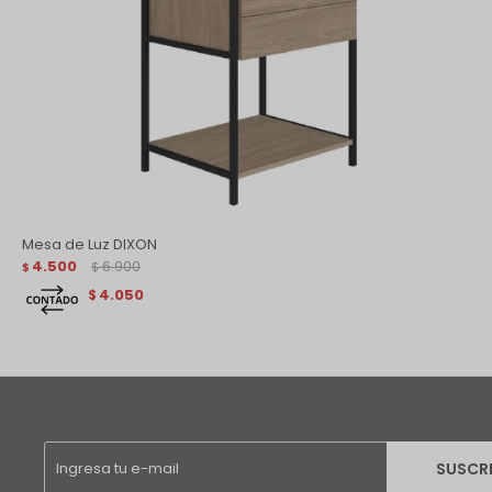
Mesa de Luz DIXON
4.500
6.900
$
$
4.050
$
SUSCR