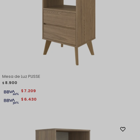
Mesa de Luz PLISSE
8.900
$
7.209
$
6.430
$