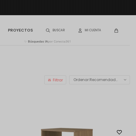
PROYECTOS
✨
Búsquedas IA
por Conecta361
Recomendados