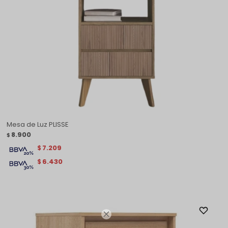
Mesa de Luz PLISSE
8.900
$
7.209
$
6.430
$
