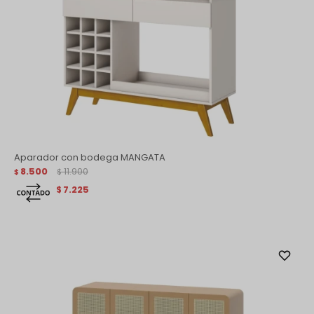
Aparador con bodega MANGATA
8.500
11.900
$
$
7.225
$