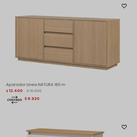
Aparador Linea NATURA 160 m
12.400
16.900
$
$
9.920
$