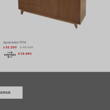
Aparador PITA
33.200
45.900
$
$
29.880
$
IBIRME