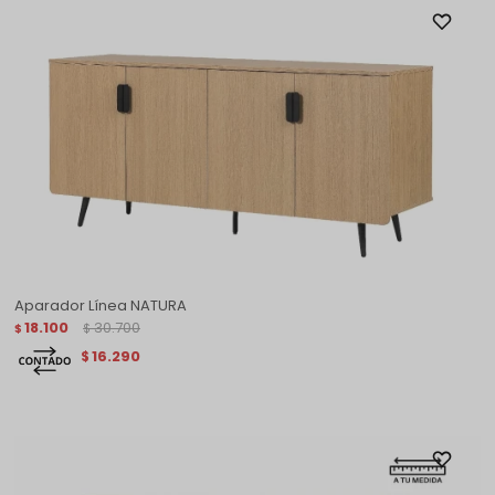
Aparador Línea NATURA
18.100
30.700
$
$
16.290
$