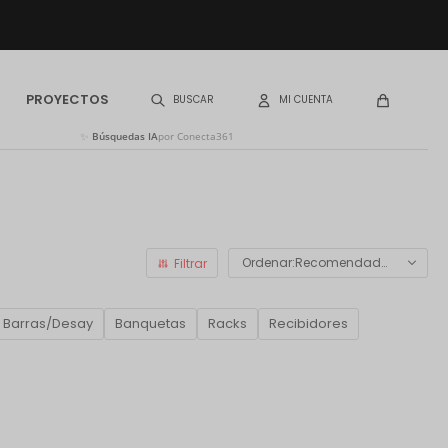
PROYECTOS
✨
Búsquedas IA
por Conecta361
Recomendados
Barras/Desay
Banquetas
Racks
Recibidores