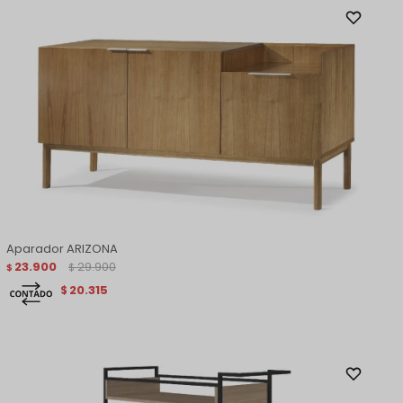
Aparador ARIZONA
23.900
29.900
$
$
20.315
$