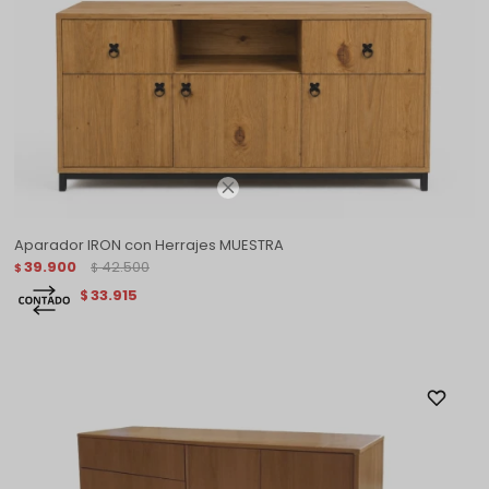

Aparador IRON con Herrajes MUESTRA
39.900
42.500
$
$
33.915
$