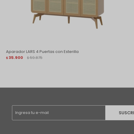
Aparador LARS 4 Puertas con Esterilla
35.900
59.875
$
$
SUSCR