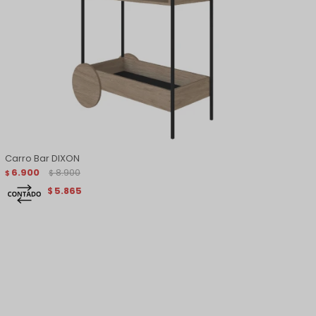
Carro Bar DIXON
6.900
8.900
$
$
5.865
$