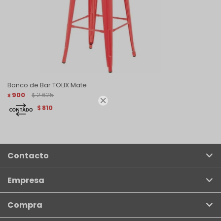
Banco de Bar TOLIX Mate
900
2.625
$
$

810
$
Contacto
Empresa
Compra