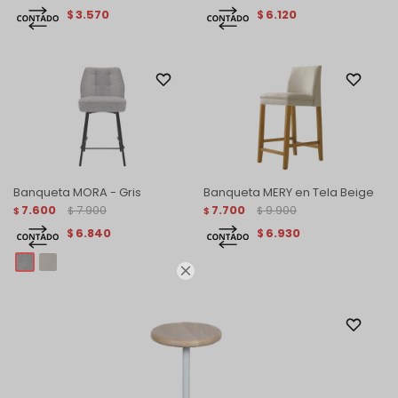
3.570
6.120
$
$
Banqueta MORA - Gris
Banqueta MERY en Tela Beige
7.600
7.900
7.700
9.900
$
$
$
$
6.840
6.930
$
$
