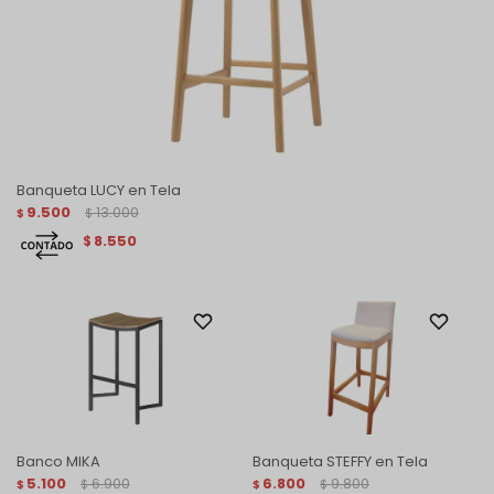
Banqueta LUCY en Tela
9.500
13.000
$
$
8.550
$
Banco MIKA
Banqueta STEFFY en Tela
5.100
6.900
6.800
9.800
$
$
$
$