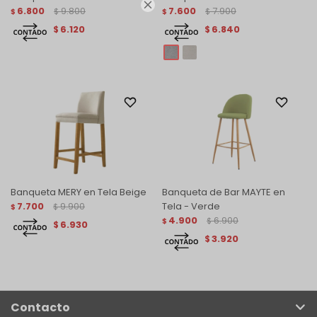

6.800
9.800
7.600
7.900
$
$
$
$
6.120
6.840
$
$
Banqueta MERY en Tela Beige
Banqueta de Bar MAYTE en
7.700
9.900
Tela - Verde
$
$
4.900
6.900
$
$
6.930
$
3.920
$
Contacto