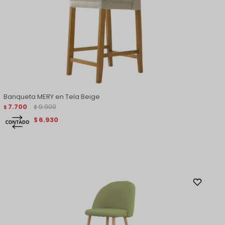
Banqueta MERY en Tela Beige
7.700
9.900
$
$
6.930
$