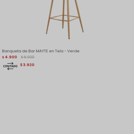
Banqueta de Bar MAYTE en Tela - Verde
4.900
6.900
$
$
3.920
$