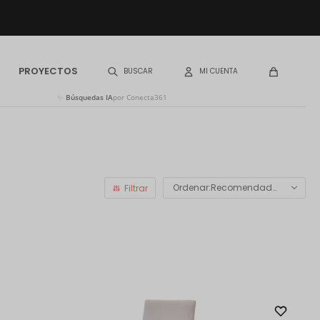
PROYECTOS
✨
Búsquedas IA
por Conecta361
Recomendados