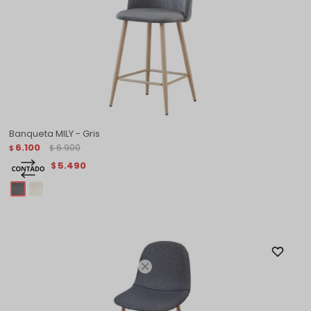
Banqueta MILY - Gris
6.100
6.900
$
$
5.490
$
