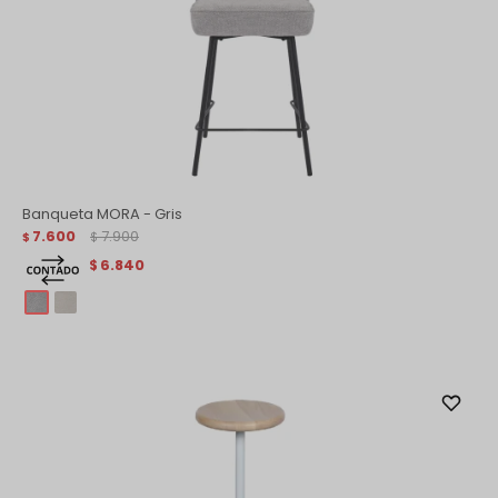
Banqueta MORA - Gris
7.600
7.900
$
$
6.840
$