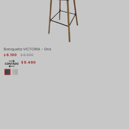
Banqueta VICTORIA - Gris
6.100
6.900
$
$
5.490
$