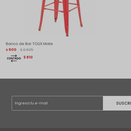
Banco de Bar TOLIX Mate
900
2.625
$
$
810
$
SUSCR