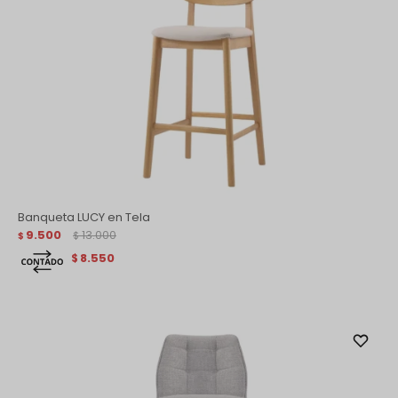
Banqueta LUCY en Tela
9.500
13.000
$
$
8.550
$