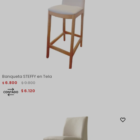
Banqueta STEFFY en Tela
6.800
9.800
$
$
6.120
$