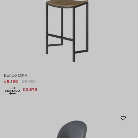
Banco MIKA
5.100
6.900
$
$
3.570
$