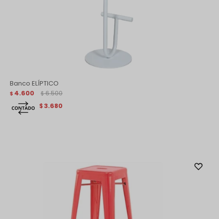
Banco ELÍPTICO
4.600
6.500
$
$
3.680
$