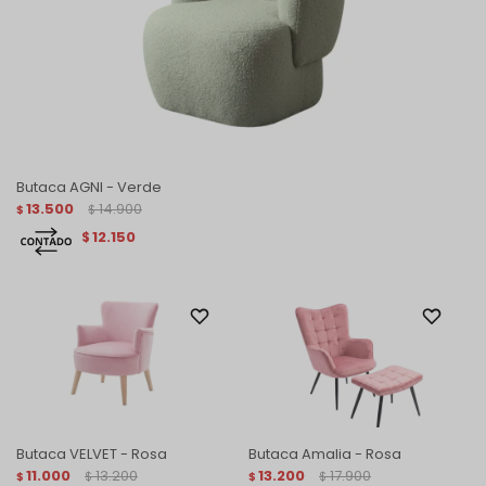
Butaca AGNI - Verde
13.500
14.900
$
$
12.150
$
Butaca VELVET - Rosa
Butaca Amalia - Rosa
11.000
13.200
13.200
17.900
$
$
$
$