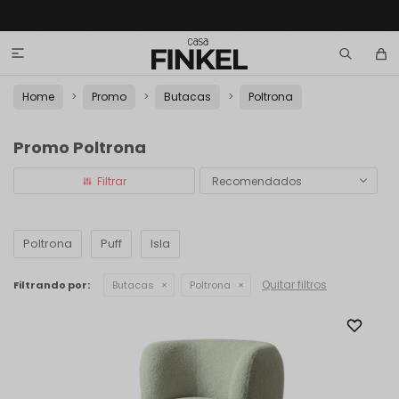

Home
Promo
Butacas
Poltrona
Promo Poltrona
Recomendados
Poltrona
Puff
Isla
Quitar filtros
Filtrando por:
Butacas
Poltrona