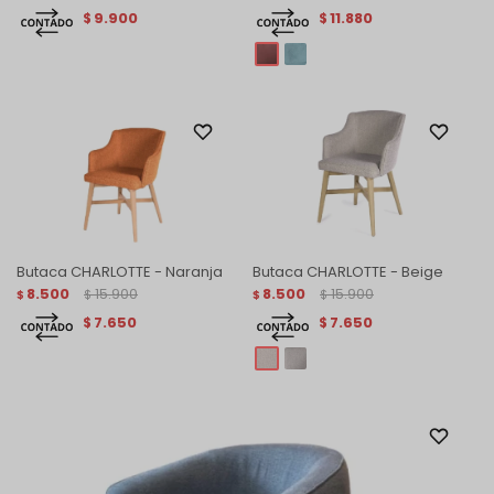
9.900
11.880
$
$
Butaca CHARLOTTE - Naranja
Butaca CHARLOTTE - Beige
8.500
15.900
8.500
15.900
$
$
$
$
7.650
7.650
$
$