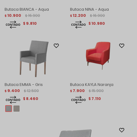
Butaca BIANCA - Aqua
Butaca NINA - Aqua
10.900
16.900
12.200
16.900
$
$
$
$
9.810
10.980
$
$
Butaca EMMA - Gris
Butaca KAYLA Naranja
9.400
12.500
7.900
15.900
$
$
$
$
8.460
7.110
$
$