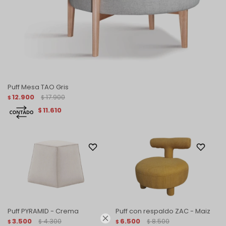
Puff Mesa TAO Gris
12.900
17.900
$
$
11.610
$
Puff PYRAMID - Crema
Puff con respaldo ZAC - Maiz

3.500
4.300
6.500
8.500
$
$
$
$