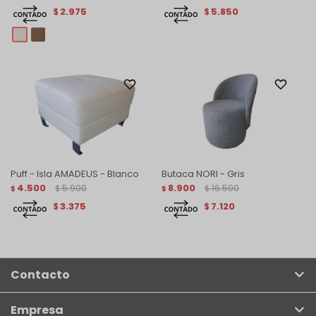
2.975
5.850
$
$
Puff - Isla AMADEUS - Blanco
Butaca NORI - Gris
4.500
5.900
8.900
16.500
$
$
$
$
3.375
7.120
$
$
Contacto
Empresa