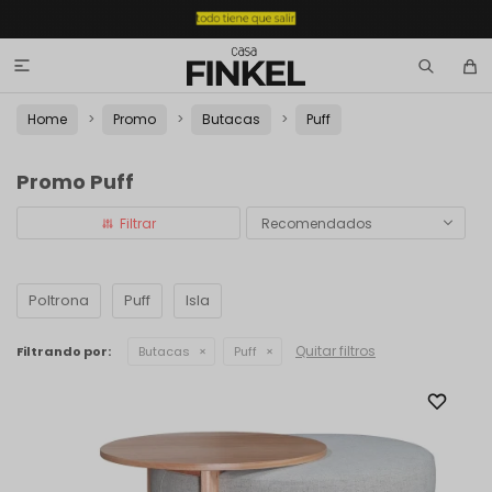

Home
Promo
Butacas
Puff
Promo Puff
Recomendados
Poltrona
Puff
Isla
Quitar filtros
Filtrando por:
Butacas
Puff