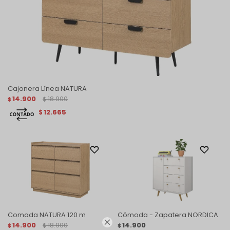
Cajonera Línea NATURA
14.900
18.900
$
$
12.665
$
Comoda NATURA 120 m
Cómoda - Zapatera NORDICA

14.900
18.900
14.900
$
$
$