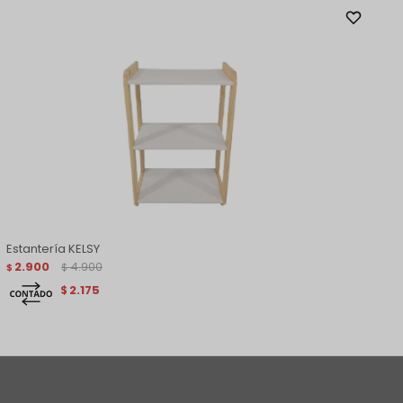
Estantería KELSY
2.900
4.900
$
$
2.175
$