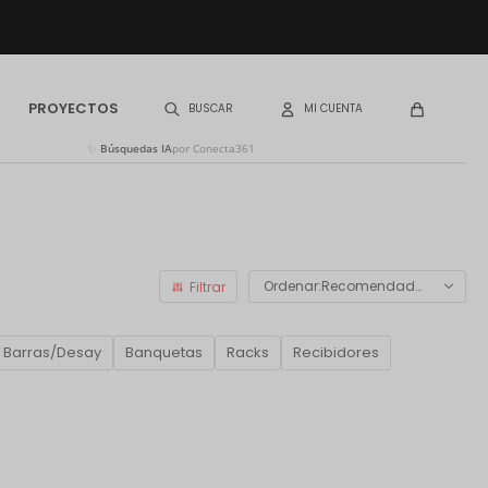
PROYECTOS
✨
Búsquedas IA
por Conecta361
Recomendados
Barras/Desay
Banquetas
Racks
Recibidores