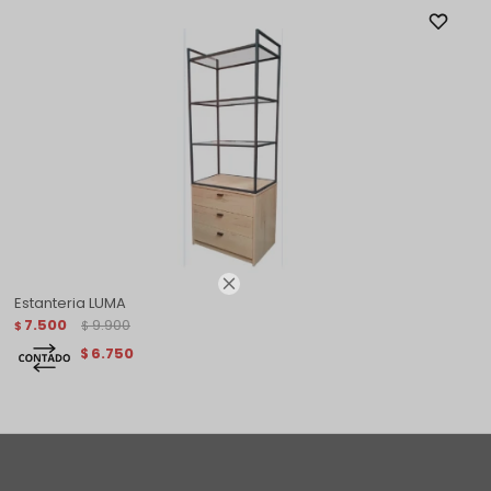

Estanteria LUMA
7.500
9.900
$
$
6.750
$