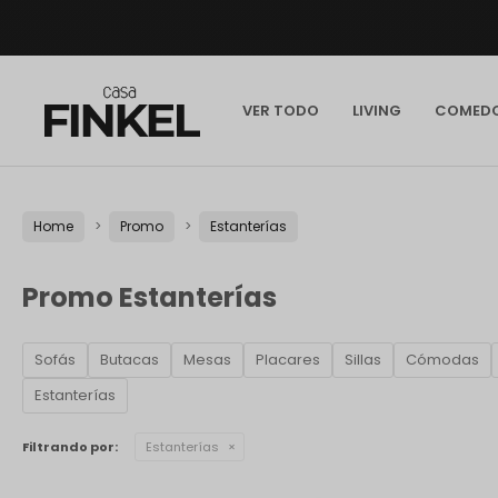
VER TODO
LIVING
COMED
Home
Promo
Estanterías
Promo Estanterías
Sofás
Butacas
Mesas
Placares
Sillas
Cómodas
Estanterías
Filtrando por:
Estanterías