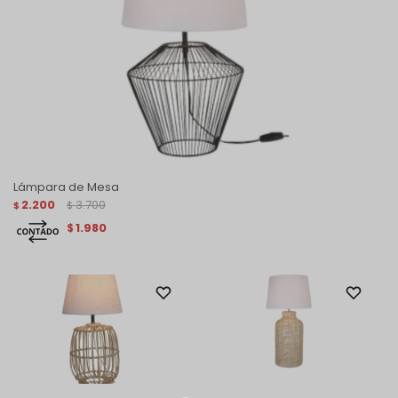
Lámpara de Mesa
2.200
3.700
$
$
1.980
$