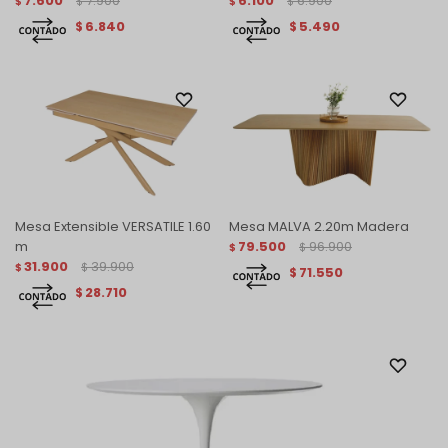
7.600
7.900
6.100
6.900
$
$
$
$
6.840
5.490
$
$
Mesa Extensible VERSATILE 1.60
Mesa MALVA 2.20m Madera
m
79.500
96.900
$
$
31.900
39.900
$
$
71.550
$
28.710
$