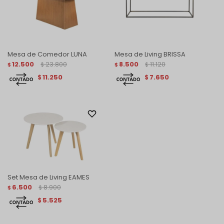
Mesa de Comedor LUNA
Mesa de Living BRISSA
12.500
23.800
8.500
11.120
$
$
$
$
11.250
7.650
$
$
Set Mesa de Living EAMES
6.500
8.900
$
$
5.525
$