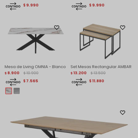
9.990
9.990
$
$
Mesa de Living OMNIA - Blanco
Set Mesas Rectangular AMBAR
8.900
10.900
13.200
13.500
$
$
$
$
7.565
11.880
$
$