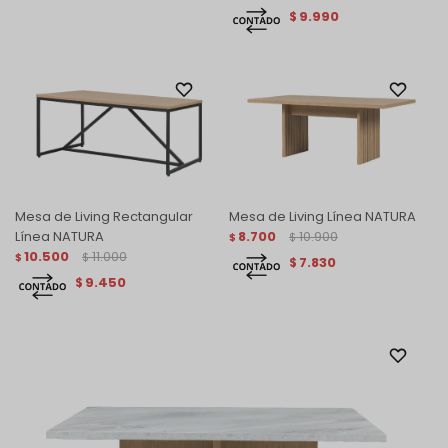
9.990
$
Mesa de Living Rectangular
Mesa de Living Línea NATURA
Línea NATURA
8.700
10.900
$
$
10.500
11.000
$
$
7.830
$
9.450
$