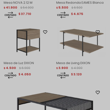
Mesa NOVA 2.12 M
Mesa Redonda EAMES Blanca
41.900
54.900
5.500
6.500
$
$
$
$
37.710
4.675
$
$
Mesa de Luz DIXON
Mesa de Living DIXON
4.500
6.900
3.900
4.900
$
$
$
$
4.050
3.120
$
$