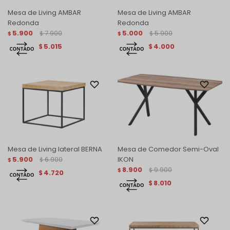
Mesa de Living AMBAR
Mesa de Living AMBAR
Redonda
Redonda
5.900
7.900
5.000
5.900
$
$
$
$
5.015
4.000
$
$
Mesa de Living lateral BERNA
Mesa de Comedor Semi-Oval
5.900
6.900
IKON
$
$
8.900
9.900
$
$
4.720
$
8.010
$