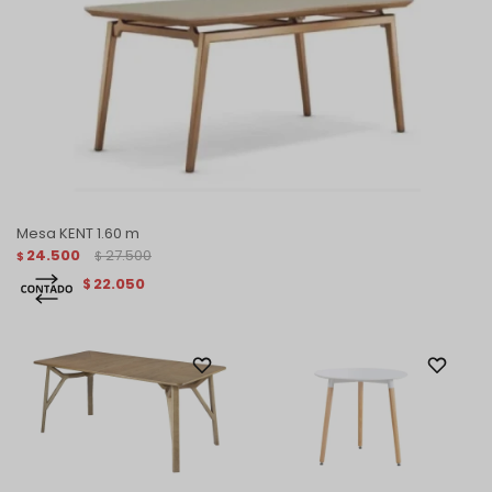
Mesa KENT 1.60 m
24.500
27.500
$
$
22.050
$