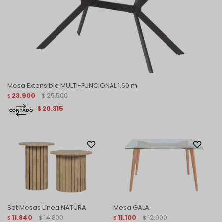
Mesa Extensible MULTI-FUNCIONAL 1.60 m
23.900
25.500
$
$
20.315
$
Set Mesas Línea NATURA
Mesa GALA
11.840
14.800
11.100
12.900
$
$
$
$