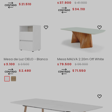
37.900
41.900
$
$
21.510
$
34.110
$
Mesa de Luz CIELO - Blanco
Mesa MALVA 2.20m Off White
3.100
3.500
79.500
96.900
$
$
$
$
2.480
71.550
$
$