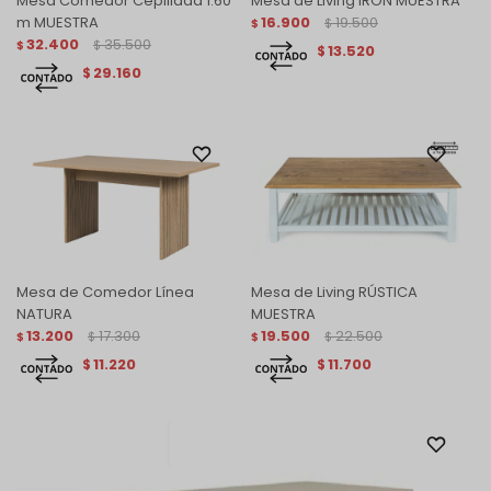
Mesa Comedor Cepillada 1.60
Mesa de Living IRON MUESTRA
m MUESTRA
16.900
19.500
$
$
32.400
35.500
$
$
13.520
$
29.160
$
Mesa de Comedor Línea
Mesa de Living RÚSTICA
NATURA
MUESTRA
13.200
17.300
19.500
22.500
$
$
$
$
11.220
11.700
$
$