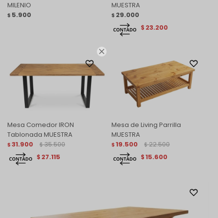
MILENIO
MUESTRA
5.900
29.000
$
$
23.200
$

Mesa Comedor IRON
Mesa de Living Parrilla
Tablonada MUESTRA
MUESTRA
31.900
35.500
19.500
22.500
$
$
$
$
27.115
15.600
$
$