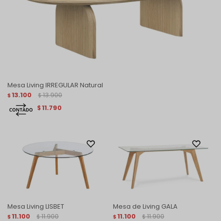
Mesa Living IRREGULAR Natural
13.100
13.900
$
$
11.790
$
Mesa Living LISBET
Mesa de Living GALA
11.100
11.900
11.100
11.900
$
$
$
$