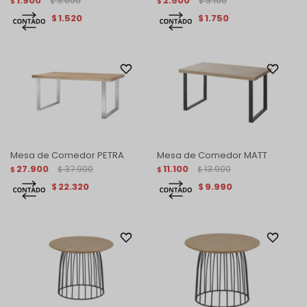
1.900
3.600
2.500
3.100
$
$
$
$
1.520
1.750
$
$
Mesa de Comedor PETRA
Mesa de Comedor MATT
27.900
37.900
11.100
13.900
$
$
$
$
22.320
9.990
$
$