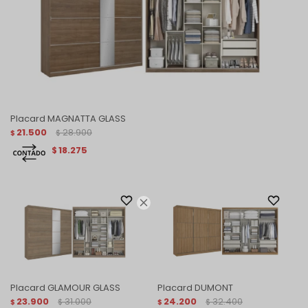
Placard MAGNATTA GLASS
21.500
28.900
$
$
18.275
$

Placard GLAMOUR GLASS
Placard DUMONT
23.900
31.000
24.200
32.400
$
$
$
$