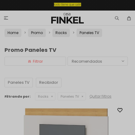

Home
Promo
Racks
Paneles TV
Promo Paneles TV
Recomendados
Paneles TV
Recibidor
Quitar filtros
Filtrando por:
Racks
Paneles TV