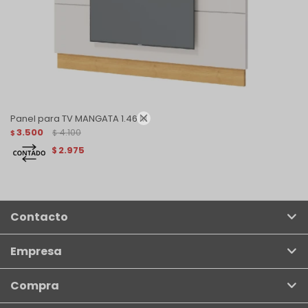

Panel para TV MANGATA 1.46 M
3.500
4.100
$
$
2.975
$
Contacto
Empresa
Compra