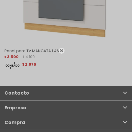

Panel para TV MANGATA 1.46 M
3.500
4.100
$
$
2.975
$
Contacto
Empresa
Compra