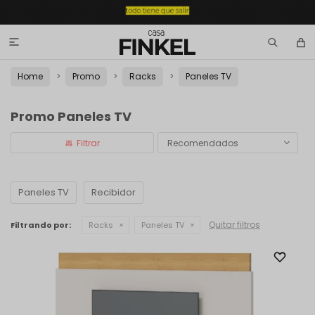

Home
Promo
Racks
Paneles TV
Promo Paneles TV
Recomendados
Paneles TV
Recibidor
Quitar filtros
Filtrando por:
Racks
Paneles TV