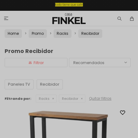

Home
Promo
Racks
Recibidor
Promo Recibidor
Recomendados
Paneles TV
Recibidor
Quitar filtros
Filtrando por:
Racks
Recibidor