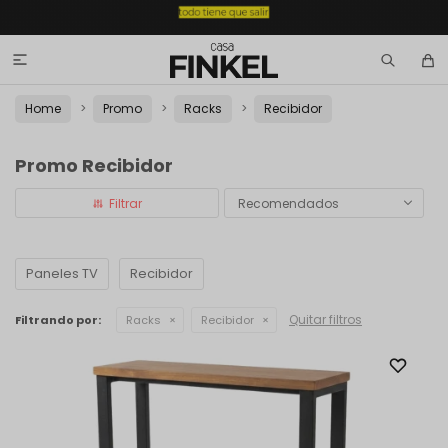

Home
Promo
Racks
Recibidor
Promo Recibidor
Recomendados
Paneles TV
Recibidor
Quitar filtros
Filtrando por:
Racks
Recibidor