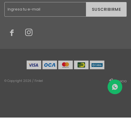
SUSCRIBIRME


© Copyright 2026 / Finkel
Fenicio