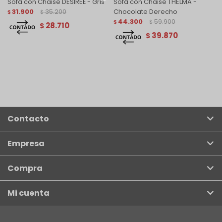
Sofá con Chaise DESIREÉ - Gris
Sofá con Chaise THELMA -
31.900
35.200
Chocolate Derecho
$
$
44.300
59.900
$
$
28.710
$
39.870
$
Contacto
Empresa
Compra
Mi cuenta