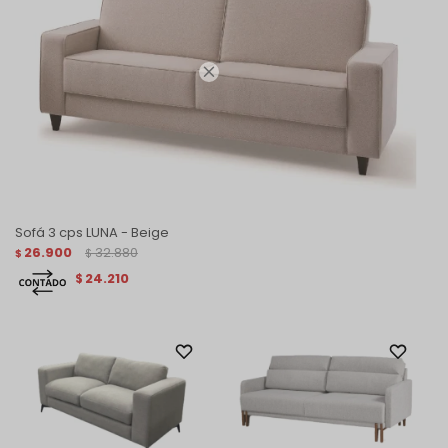

Sofá 3 cps LUNA - Beige
26.900
32.880
$
$
24.210
$