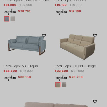
Sofá 3 cps ALEX en Tela - Gris
Sofá 3 cps BRAIL Gris
31.900
32.900
19.100
19.900
$
$
$
$
28.710
17.190
$
$
Sofá 3 cps EVA - Aqua
Sofá 3 cps PHILIPPE - Beige
33.500
35.900
22.500
23.900
$
$
$
$
30.150
20.250
$
$