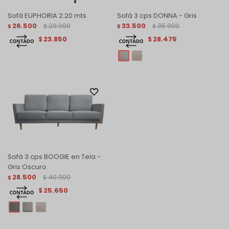
Sofá EUPHORIA 2.20 mts
Sofá 3 cps DONNA - Gris
26.500
29.900
33.500
35.900
$
$
$
$
23.850
28.475
$
$
Sofá 3 cps BOOGIE en Tela -
Gris Oscuro
28.500
40.900
$
$
25.650
$