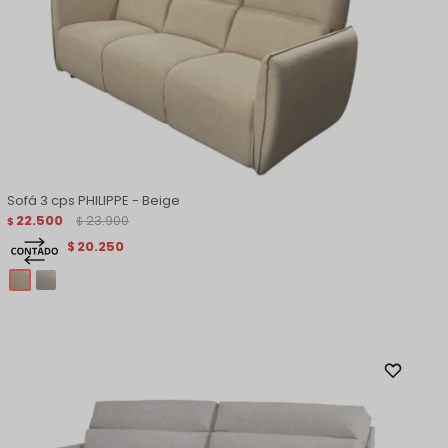
Sofá 3 cps PHILIPPE - Beige
22.500
23.900
$
$
20.250
$