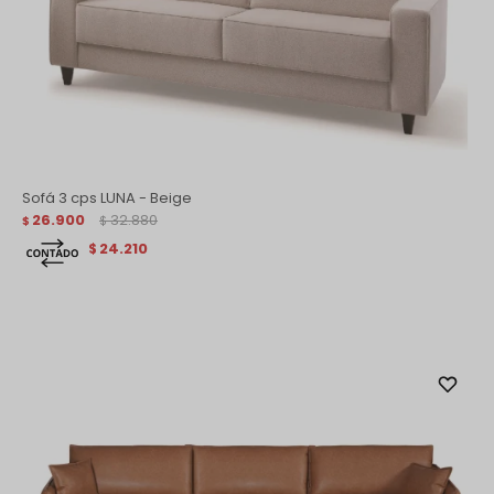
Sofá 3 cps LUNA - Beige
26.900
32.880
$
$
24.210
$