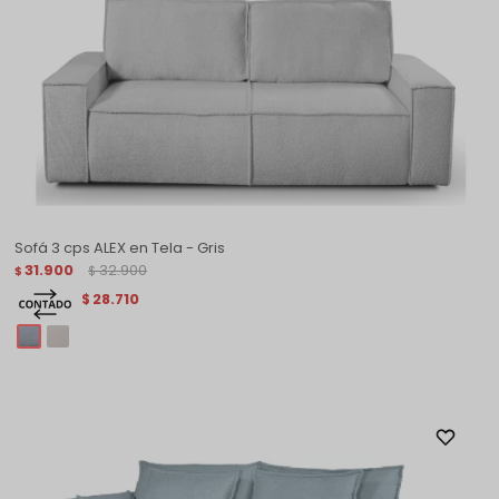
Sofá 3 cps ALEX en Tela - Gris
31.900
32.900
$
$
28.710
$