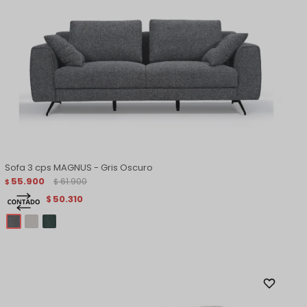
Sofa 3 cps MAGNUS - Gris Oscuro
55.900
61.900
$
$
50.310
$