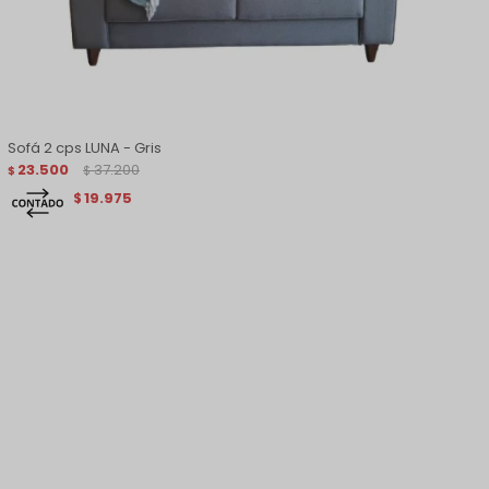
Sofá 2 cps LUNA - Gris
23.500
37.200
$
$
19.975
$