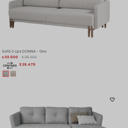
Sofá 3 cps DONNA - Gris
33.500
35.900
$
$
28.475
$