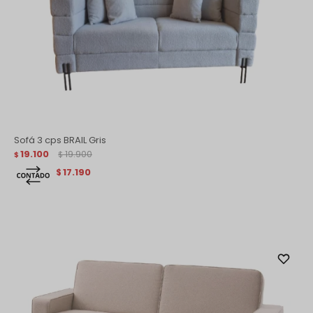
Sofá 3 cps BRAIL Gris
19.100
19.900
$
$
17.190
$