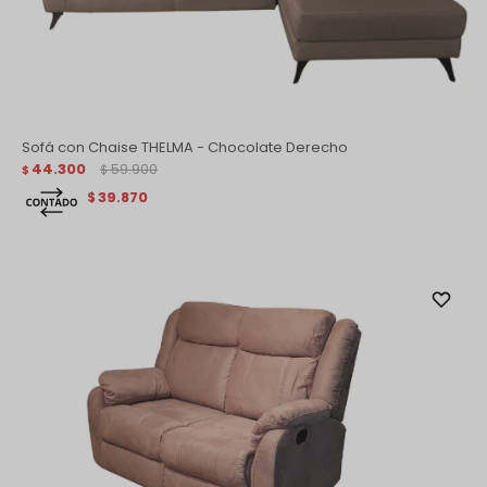
Sofá con Chaise THELMA - Chocolate Derecho
44.300
59.900
$
$
39.870
$