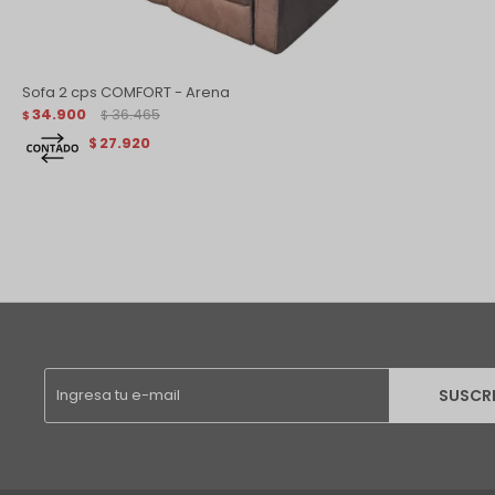
Sofa 2 cps COMFORT - Arena
34.900
36.465
$
$
27.920
$
SUSCR