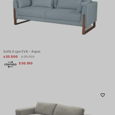
Sofá 3 cps EVA - Aqua
33.500
35.900
$
$
30.150
$