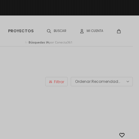
PROYECTOS
✨
Búsquedas IA
por Conecta361
Recomendados