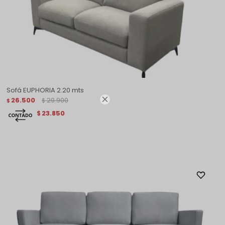
Sofá EUPHORIA 2.20 mts

26.500
29.900
$
$
23.850
$