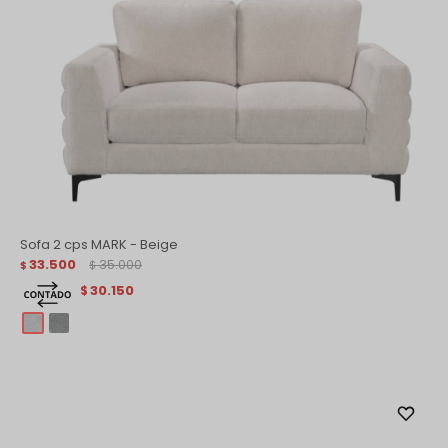
Sofa 2 cps MARK - Beige
33.500
35.000
$
$
30.150
$