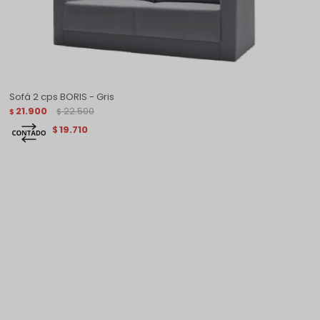
Sofá 2 cps BORIS - Gris
21.900
22.500
$
$
19.710
$