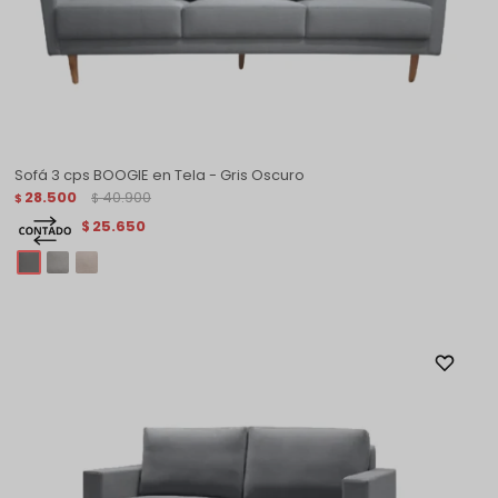
Sofá 3 cps BOOGIE en Tela - Gris Oscuro
28.500
40.900
$
$
25.650
$