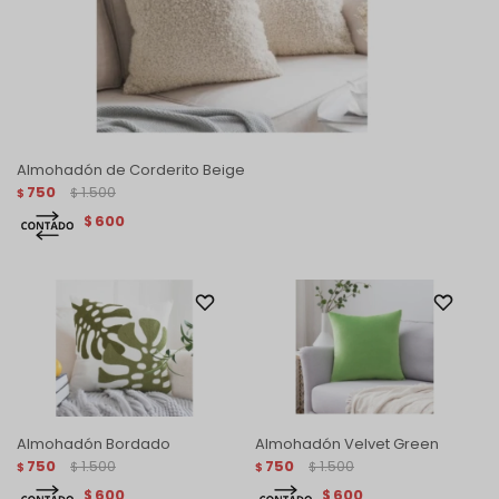
Almohadón de Corderito Beige
750
1.500
$
$
600
$
Almohadón Bordado
Almohadón Velvet Green
750
1.500
750
1.500
$
$
$
$
600
600
$
$