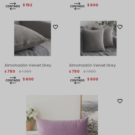
152
600
$
$
Almohadón Velvet Grey
Almohadón Velvet Grey
750
1.300
750
1.500
$
$
$
$
600
600
$
$