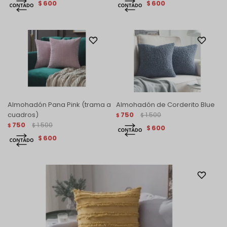
600
600
$
$
Almohadón Pana Pink (trama a
Almohadón de Corderito Blue
cuadros)
750
1.500
$
$
750
1.500
$
$
600
$
600
$