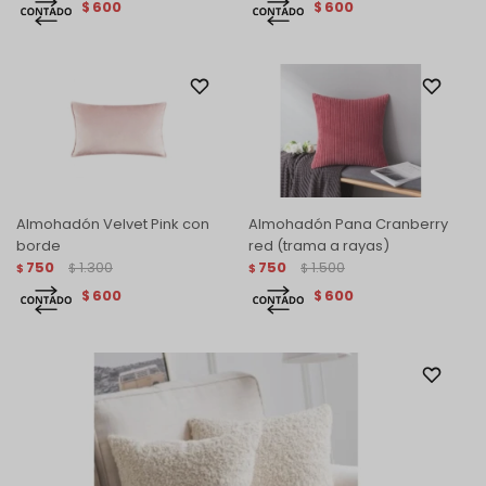
600
600
$
$
Almohadón Velvet Pink con
Almohadón Pana Cranberry
borde
red (trama a rayas)
750
1.300
750
1.500
$
$
$
$
600
600
$
$