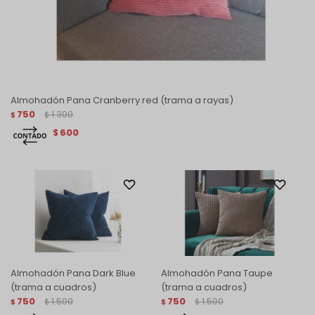
Almohadón Pana Cranberry red (trama a rayas)
750
1.300
$
$
600
$
Almohadón Pana Dark Blue
Almohadón Pana Taupe
(trama a cuadros)
(trama a cuadros)
750
1.500
750
1.500
$
$
$
$