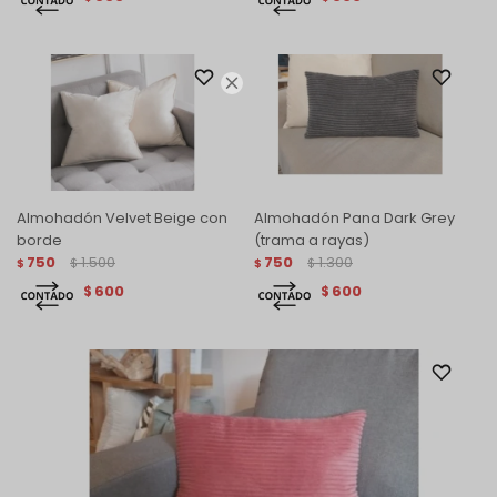

Almohadón Velvet Beige con
Almohadón Pana Dark Grey
borde
(trama a rayas)
750
1.500
750
1.300
$
$
$
$
600
600
$
$