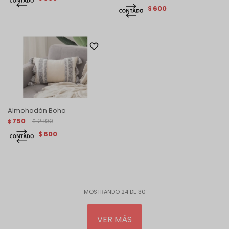
600
$
Almohadón Boho
750
2.100
$
$
600
$
MOSTRANDO
24
DE
30
VER MÁS