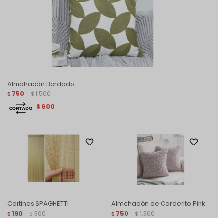
Almohadón Bordado
750
1.500
$
$
600
$
Cortinas SPAGHETTI
Almohadón de Corderito Pink
190
500
750
1.500
$
$
$
$