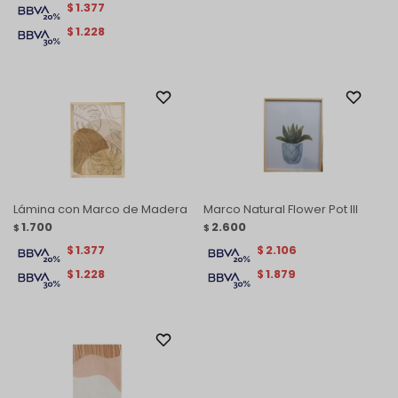
1.377
$
1.228
$
Lámina con Marco de Madera
Marco Natural Flower Pot lll
1.700
2.600
$
$
1.377
2.106
$
$
1.228
1.879
$
$