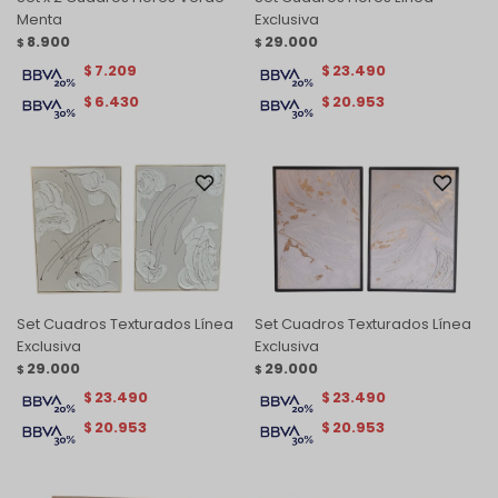
Menta
Exclusiva
8.900
29.000
$
$
7.209
23.490
$
$
6.430
20.953
$
$
Set Cuadros Texturados Línea
Set Cuadros Texturados Línea
Exclusiva
Exclusiva
29.000
29.000
$
$
23.490
23.490
$
$
20.953
20.953
$
$