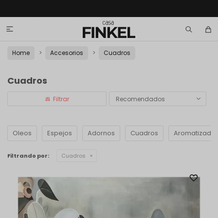

Home
Accesorios
Cuadros
Cuadros
Recomendados
Oleos
Espejos
Adornos
Cuadros
Aromatizado
Filtrando por:
Cuadros