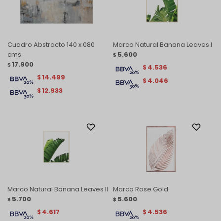
Cuadro Abstracto 140 x 080
Marco Natural Banana Leaves I
cms
5.600
$
17.900
$
4.536
$
14.499
$
4.046
$
12.933
$
Marco Natural Banana Leaves II
Marco Rose Gold
5.700
5.600
$
$
4.617
4.536
$
$