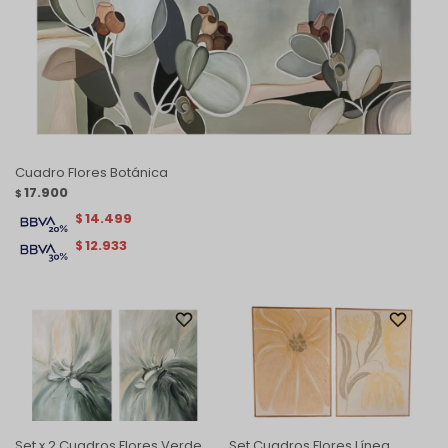
Cuadro Flores Botánica
17.900
$
14.499
$
12.933
$
Set x 2 Cuadros Flores Verde
Set Cuadros Flores Línea