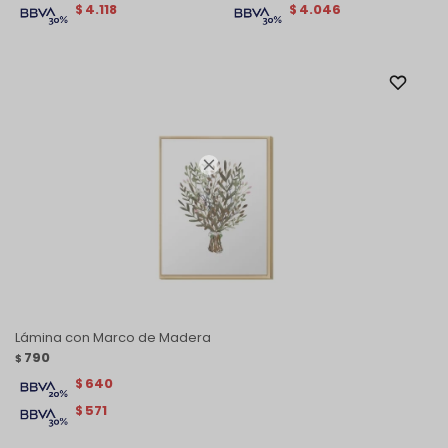
4.118
4.046
$
$

Lámina con Marco de Madera
790
$
640
$
571
$