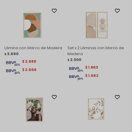
Lámina con Marco de Madera
Set x 2 Láminas con Marco de
3.690
Madera
$
2.300
$
2.989
$
1.863
$
2.666
$
1.662
$