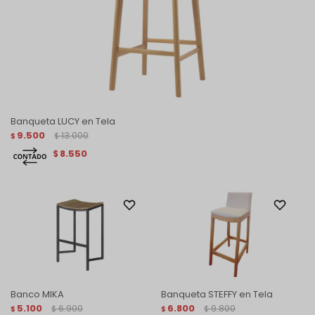
Banqueta LUCY en Tela
9.500
13.000
$
$
8.550
$
Banco MIKA
Banqueta STEFFY en Tela
5.100
6.900
6.800
9.800
$
$
$
$