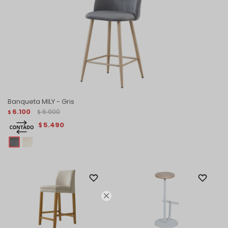
Banqueta MILY - Gris
6.100
6.900
$
$
5.490
$
