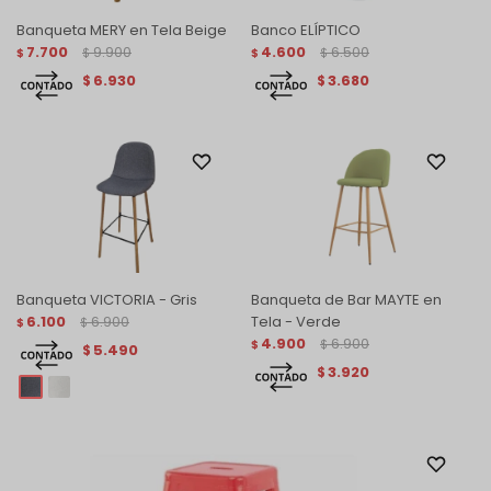
Banqueta MERY en Tela Beige
Banco ELÍPTICO
7.700
9.900
4.600
6.500
$
$
$
$
6.930
3.680
$
$
Banqueta VICTORIA - Gris
Banqueta de Bar MAYTE en
6.100
6.900
Tela - Verde
$
$
4.900
6.900
$
$
5.490
$
3.920
$