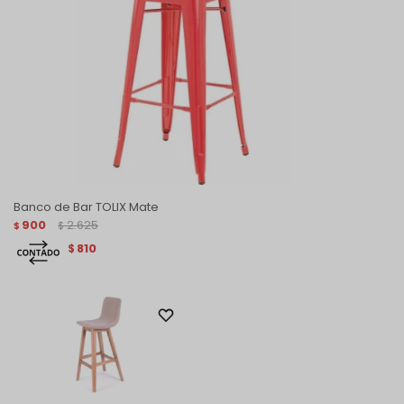
Banco de Bar TOLIX Mate
900
2.625
$
$
810
$