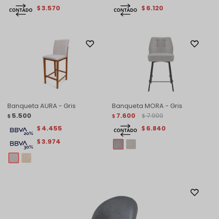
3.570
6.120
$
$
Banqueta AURA - Gris
Banqueta MORA - Gris
5.500
7.600
7.900
$
$
$
4.455
6.840
$
$
3.974
$