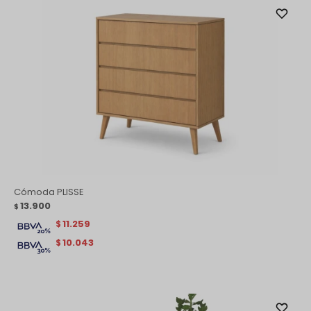
Cómoda PLISSE
13.900
$
11.259
$
10.043
$