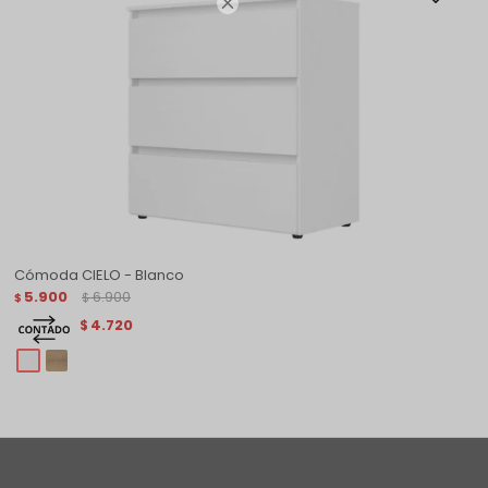

Cómoda CIELO - Blanco
5.900
6.900
$
$
4.720
$