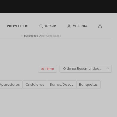
PROYECTOS
✨
Búsquedas IA
por Conecta361
Recomendados
Aparadores
Cristaleros
Barras/Desay
Banquetas