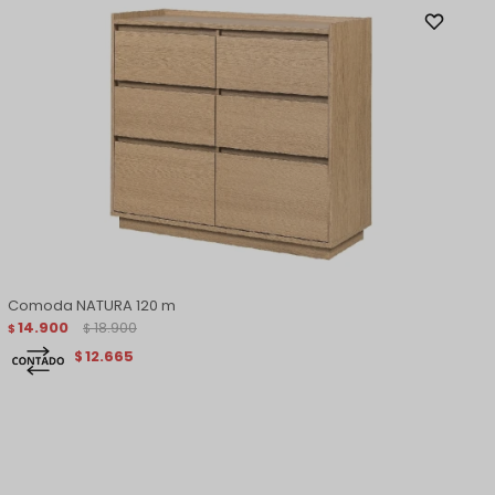
Comoda NATURA 120 m
14.900
18.900
$
$
12.665
$