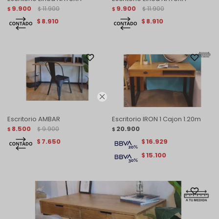
9.900
11.900
9.900
11.900
$
$
$
$
8.910
8.910
$
$

Escritorio AMBAR
Escritorio IRON 1 Cajon 1.20m
8.500
9.900
20.900
$
$
$
7.650
16.929
$
$
15.100
$