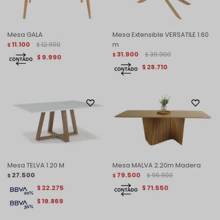
Mesa GALA
Mesa Extensible VERSATILE 1.60
11.100
12.900
m
$
$
31.900
39.900
$
$
9.990
$
28.710
$
Mesa TELVA 1.20 M
Mesa MALVA 2.20m Madera
27.500
79.500
96.900
$
$
$
22.275
71.550
$
$
19.869
$