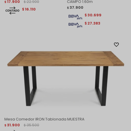
17.900
22.900
CAMPO 1.60m
$
$
37.900
$
16.110
$
30.699
$
27.383
$
Mesa Comedor IRON Tablonada MUESTRA
31.900
35.500
$
$