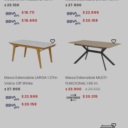
23.100
27.900
$
$
18.711
22.599
$
$
16.690
20.158
$
$
Mesa Extensible LARGA 1.37m
Mesa Extensible MULTI-
Vidrio Off White
FUNCIONAL 1.60 m
27.900
23.900
25.500
$
$
$
22.599
20.315
$
$
20.158
$