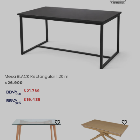
Mesa BLACK Rectangular 1.20 m
26.900
$
21.789
$
19.435
$