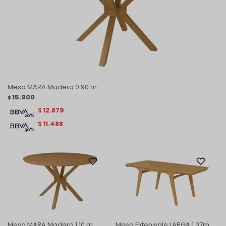
Mesa MARA Madera 0.90 m
15.900
$
12.879
$
11.488
$
Mesa MARA Madera 1.10 m
Mesa Extenisble LARGA 1.37m