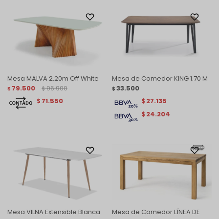
Mesa MALVA 2.20m Off White
Mesa de Comedor KING 1.70 M
79.500
96.900
33.500
$
$
$
71.550
27.135
$
$
24.204
$
Mesa VILNA Extensible Blanca
Mesa de Comedor LÍNEA DE