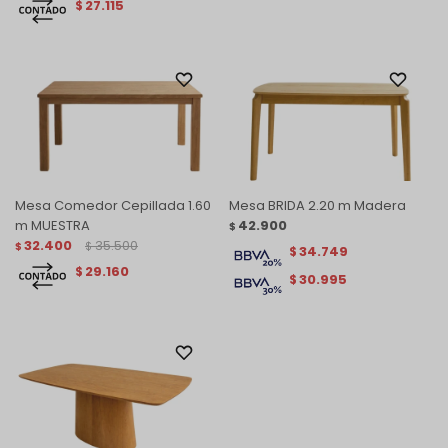
27.115
$
Mesa Comedor Cepillada 1.60
Mesa BRIDA 2.20 m Madera
m MUESTRA
42.900
$
32.400
35.500
$
$
34.749
$
29.160
$
30.995
$