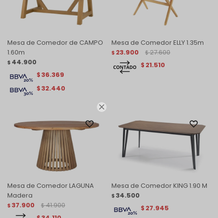
Mesa de Comedor de CAMPO
Mesa de Comedor ELLY 1.35m
1.60m
23.900
27.600
$
$
44.900
$
21.510
$
36.369
$
32.440
$

Mesa de Comedor LAGUNA
Mesa de Comedor KING 1.90 M
Madera
34.500
$
37.900
41.900
$
$
27.945
$
34.110
$