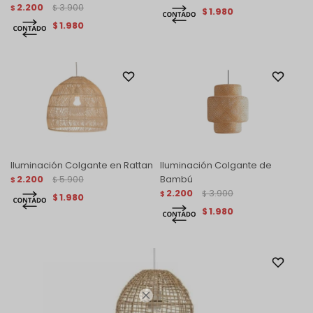
2.200
3.900
$
$
1.980
$
1.980
$
Iluminación Colgante en Rattan
Iluminación Colgante de
2.200
5.900
Bambú
$
$
2.200
3.900
$
$
1.980
$
1.980
$
