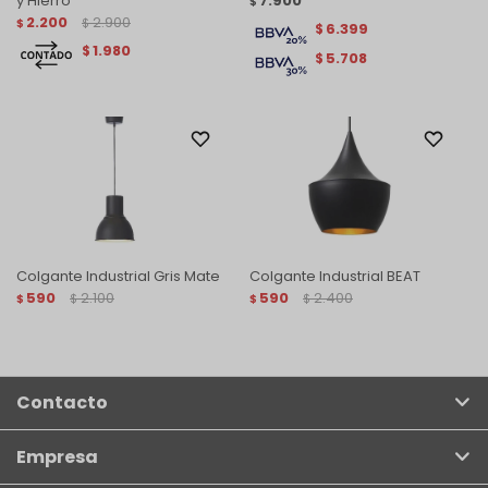
y Hierro
7.900
$
2.200
2.900
$
$
6.399
$
1.980
$
5.708
$
Colgante Industrial Gris Mate
Colgante Industrial BEAT
590
2.100
590
2.400
$
$
$
$
Contacto
Empresa