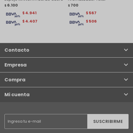
6.100
700
$
$
4.941
567
$
$
4.407
506
$
$
Contacto
Empresa
Compra
Mi cuenta
SUSCRIBIRME