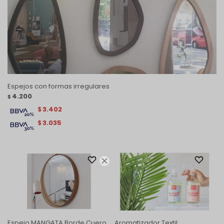
Espejos con formas irregulares
4.200
$
3.402
$
3.035
$

Espejo MANGATA Borde Cuero
Aromatizador Textil