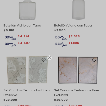
Botellón Vidrio con Tapa
Botellón Vidrio con Tapa
6.100
2.500
$
$
4.941
2.025
$
$
4.407
1.806
$
$

Set Cuadros Texturados Línea
Set Cuadros Texturados Línea
Exclusiva
Exclusiva
29.000
29.000
$
$
23.490
23.490
$
$