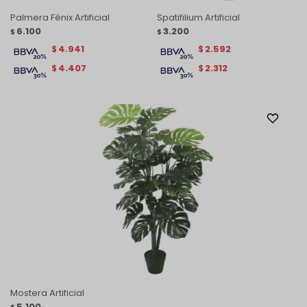
Palmera Fénix Artificial
Spatifilium Artificial
6.100
3.200
$
$
4.941
2.592
$
$
4.407
2.312
$
$
Mostera Artificial
5.100