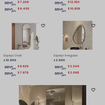
7.209
12.150
$
$
6.430
10.838
$
$
Espejo Oval
Espejo Irregular
10.900
2.900
$
$
8.829
2.349
$
$
7.875
2.095
$
$