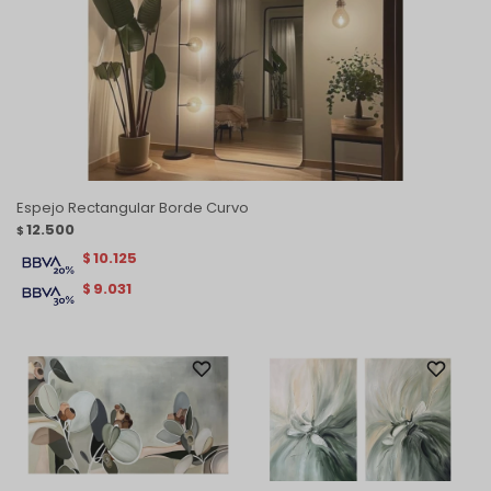
Espejo Rectangular Borde Curvo
12.500
$
10.125
$
9.031
$