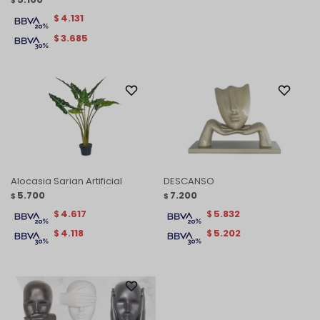
$
4.131
$
3.685
$
Alocasia Sarian Artificial
DESCANSO
5.700
7.200
$
$
4.617
5.832
$
$
4.118
5.202
$
$