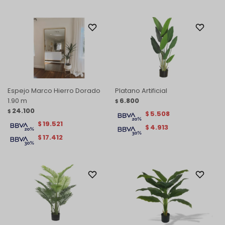
Espejo Marco Hierro Dorado
Platano Artificial
1.90 m
6.800
$
24.100
$
5.508
$
19.521
$
4.913
$
17.412
$