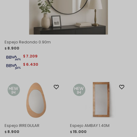
Espejo Redondo 0.90m
8.900
$
7.209
$
6.430
$
Espejo IRREGULAR
Espejo AMBAY 1.40M
8.900
15.000
$
$