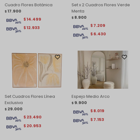
Cuadro Flores Botánica
Set x 2 Cuadros Flores Verde
17.900
Menta
$
8.900
$
14.499
$
7.209
$
12.933
$
6.430
$
Set Cuadros Flores Línea
Espejo Medio Arco
Exclusiva
9.900
$
29.000
$
8.019
$
23.490
$
7.153
$
20.953
$