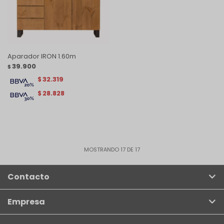
Aparador IRON 1.60m
39.900
$
32.319
$
28.828
$
MOSTRANDO
17
DE
17
Contacto
Empresa