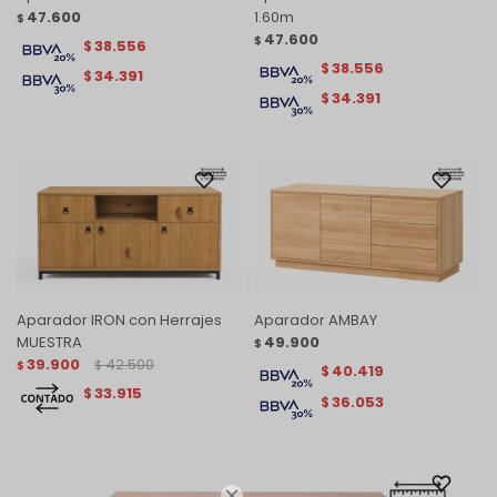
47.600
1.60m
$
47.600
$
38.556
$
38.556
$
34.391
$
34.391
$
Aparador IRON con Herrajes
Aparador AMBAY
MUESTRA
49.900
$
39.900
42.500
$
$
40.419
$
33.915
$
36.053
$
