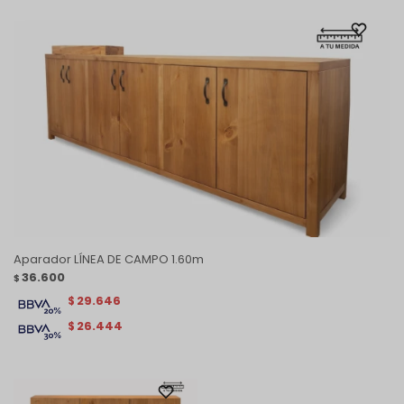
Aparador LÍNEA DE CAMPO 1.60m
36.600
$
29.646
$
26.444
$