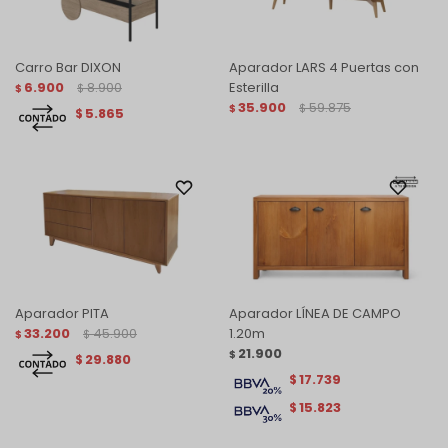
Carro Bar DIXON
Aparador LARS 4 Puertas con
6.900
8.900
Esterilla
$
$
35.900
59.875
$
$
5.865
$
Aparador PITA
Aparador LÍNEA DE CAMPO
33.200
45.900
1.20m
$
$
21.900
$
29.880
$
17.739
$
15.823
$