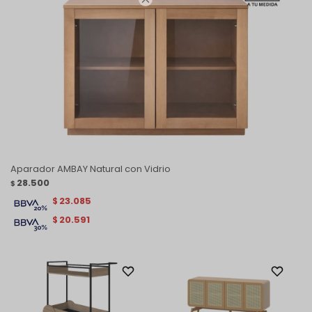
Aparador AMBAY Natural con Vidrio
28.500
$
23.085
$
20.591
$