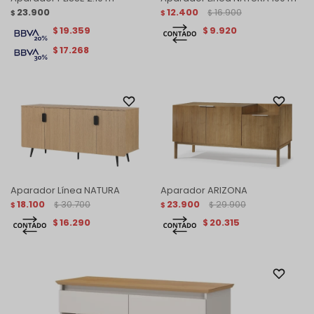
23.900
12.400
16.900
$
$
$
19.359
9.920
$
$
17.268
$
Aparador Línea NATURA
Aparador ARIZONA
18.100
30.700
23.900
29.900
$
$
$
$
16.290
20.315
$
$