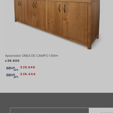
Aparador LÍNEA DE CAMPO 1.60m
36.600
$
29.646
$
26.444
$