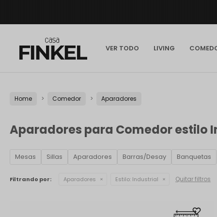
VER TODO
LIVING
COMED
Home
Comedor
Aparadores
Aparadores para Comedor estilo I
Mesas
Sillas
Aparadores
Barras/Desay
Banquetas
Quitar filtros
Filtrando por:
Aparadores
Estilo:
Industrial