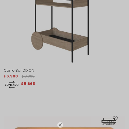
Carro Bar DIXON
6.900
8.900
$
$
5.865
$
