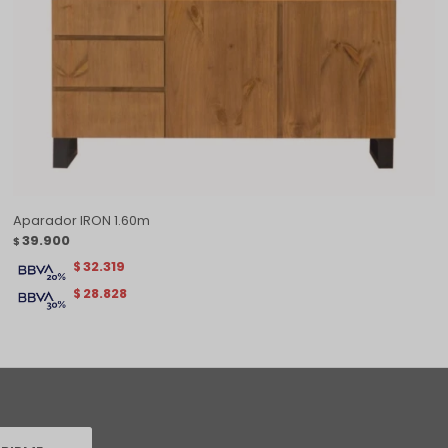
Aparador IRON 1.60m
39.900
$
32.319
$
28.828
$