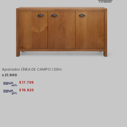
Aparador LÍNEA DE CAMPO 1.20m
21.900
$
17.739
$
15.823
$