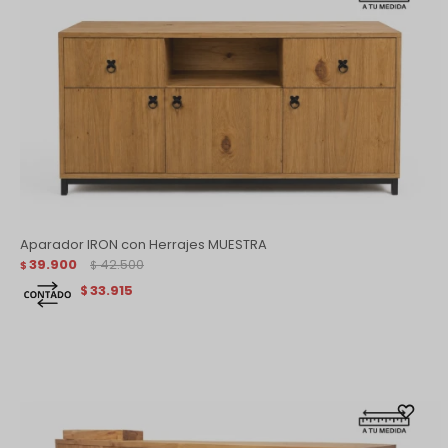
Aparador IRON con Herrajes MUESTRA
39.900
42.500
$
$
33.915
$