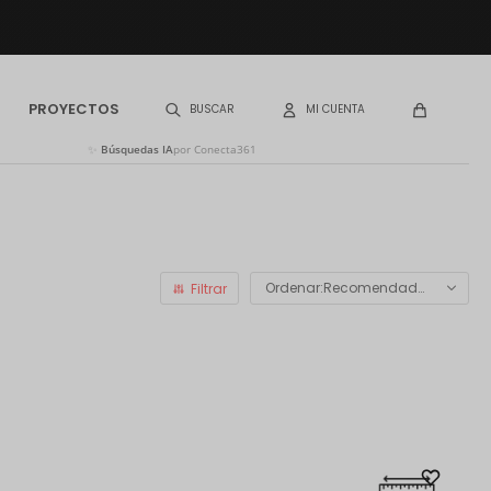
PROYECTOS
✨
Búsquedas IA
por Conecta361
Recomendados