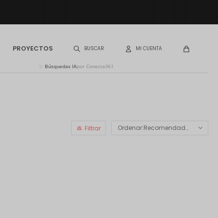
PROYECTOS
✨
Búsquedas IA
por Conecta361
Recomendados