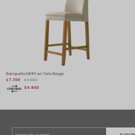
Banqueta MERY en Tela Beige
7.700
9.900
$
$
6.930
$