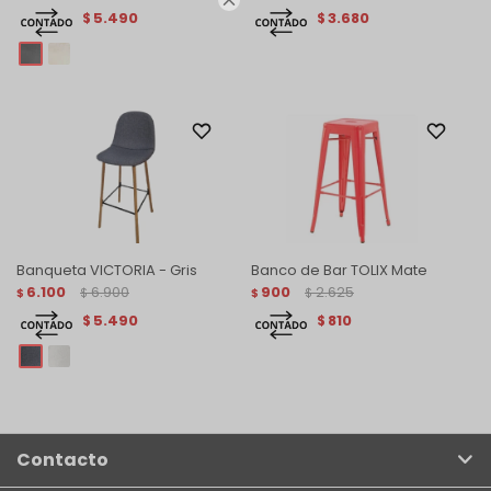
5.490
3.680
$
$
Banqueta VICTORIA - Gris
Banco de Bar TOLIX Mate
6.100
6.900
900
2.625
$
$
$
$
5.490
810
$
$
Contacto