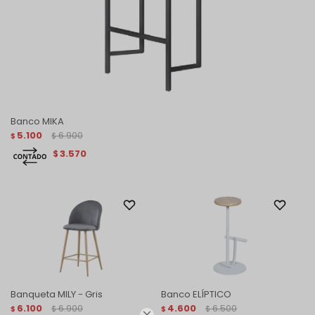
Banco MIKA
5.100
6.900
$
$
3.570
$
Banqueta MILY - Gris
Banco ELÍPTICO
6.100
6.900
4.600
6.500
$
$
$
$
