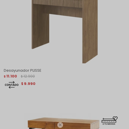
Desayunador PLISSE
11.100
12.900
$
$
9.990
$
