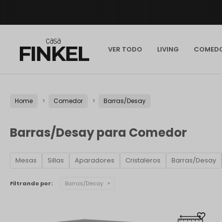
VER TODO
LIVING
COMED
Home
Comedor
Barras/Desay
Barras/Desay para Comedor
Mesas
Sillas
Aparadores
Cristaleros
Barras/Desay
Filtrando por:
Barras/Desay