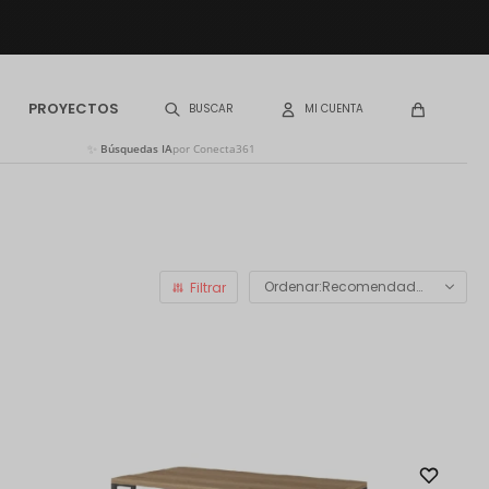
PROYECTOS
✨
Búsquedas IA
por Conecta361
Recomendados