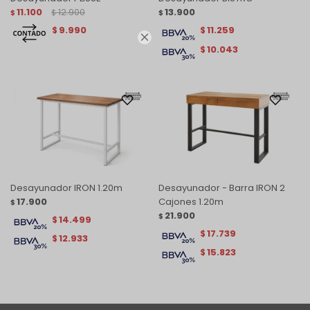
11.100
12.900
13.900
$
$
$
9.990
11.259
$
$

10.043
$
Desayunador IRON 1.20m
Desayunador - Barra IRON 2
17.900
Cajones 1.20m
$
21.900
$
14.499
$
17.739
$
12.933
$
15.823
$