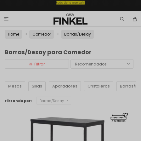

Home
Comedor
Barras/Desay
Barras/Desay para Comedor
Recomendados
Mesas
Sillas
Aparadores
Cristaleros
Barras/D
Filtrando por:
Barras/Desay