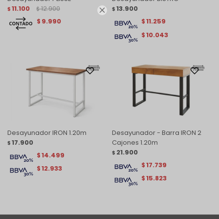
11.100
12.900
13.900
$
$
$

9.990
11.259
$
$
10.043
$
Desayunador IRON 1.20m
Desayunador - Barra IRON 2
17.900
Cajones 1.20m
$
21.900
$
14.499
$
17.739
$
12.933
$
15.823
$