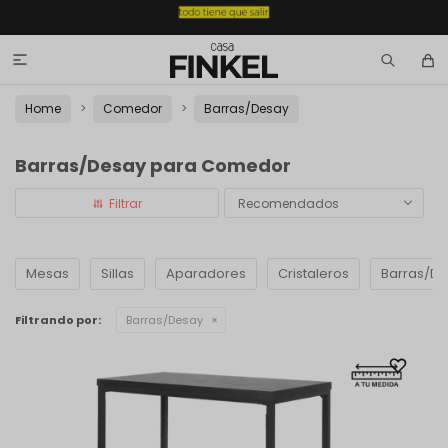

Home
Comedor
Barras/Desay
Barras/Desay para Comedor
Recomendados
Mesas
Sillas
Aparadores
Cristaleros
Barras/D
Filtrando por:
Barras/Desay