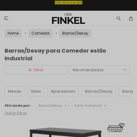

Home
Comedor
Barras/Desay
Barras/Desay para Comedor estilo
Industrial
Recomendados
Mesas
Sillas
Aparadores
Barras/Desay
Banque
Filtrando por:
Barras/Desay
Estilo:
Industrial
Quitar filtros