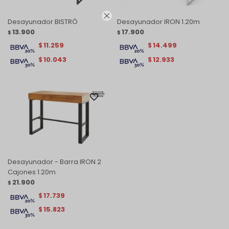

Desayunador BISTRÓ
Desayunador IRON 1.20m
13.900
17.900
$
$
11.259
14.499
$
$
10.043
12.933
$
$
Desayunador - Barra IRON 2
Cajones 1.20m
21.900
$
17.739
$
15.823
$