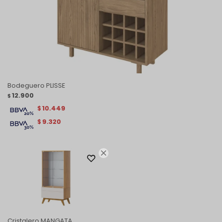
Bodeguero PLISSE
12.900
$
10.449
$
9.320
$

Cristalero MANGATA