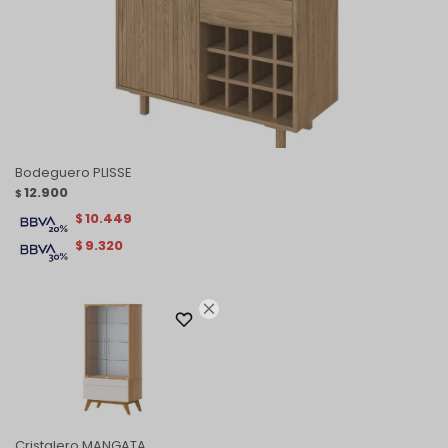
Bodeguero PLISSE
12.900
$
10.449
$
9.320
$

Cristalero MANGATA