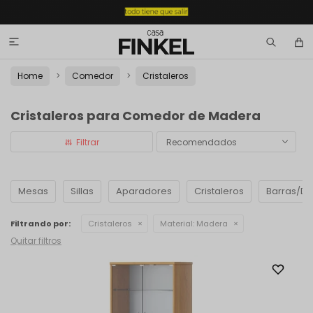

Home
Comedor
Cristaleros
Cristaleros para Comedor de Madera
Recomendados
Mesas
Sillas
Aparadores
Cristaleros
Barras/D
Filtrando por:
Cristaleros
Material:
Madera
Quitar filtros