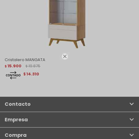

Cristalero MANGATA
15.900
19.875
$
$
14.310
$
Contacto
Empresa
Compra