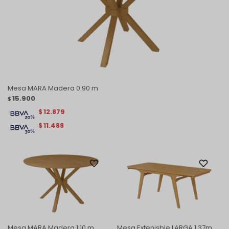
Mesa MARA Madera 0.90 m
15.900
$
12.879
$
11.488
$
Mesa MARA Madera 1.10 m
Mesa Extenisble LARGA 1.37m