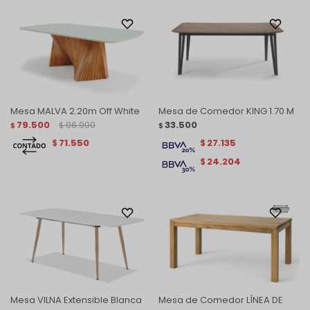
Mesa MALVA 2.20m Off White
Mesa de Comedor KING 1.70 M
79.500
96.900
33.500
$
$
$
71.550
27.135
$
$
24.204
$
Mesa VILNA Extensible Blanca
Mesa de Comedor LÍNEA DE