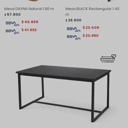
Mesa DAYNA Natural 1.80 m
Mesa BLACK Rectangular 1.40
57.900
m
$
28.900
$
46.899
$
23.409
$
41.833
$
20.880
$