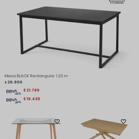
Mesa BLACK Rectangular 1.20 m
26.900
$
21.789
$
19.435
$