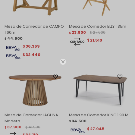
Mesa de Comedor de CAMPO
Mesa de Comedor ELLY 1.35m
1.60m
23.900
27.600
$
$
44.900
$
21.510
$
36.369
$
32.440
$

Mesa de Comedor LAGUNA
Mesa de Comedor KING 1.90 M
Madera
34.500
$
37.900
41.900
$
$
27.945
$
34.110
$