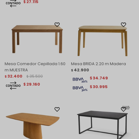
27.115
$
Mesa Comedor Cepillada 1.60
Mesa BRIDA 2.20 m Madera
m MUESTRA
42.900
$
32.400
35.500
$
$
34.749
$
29.160
$
30.995
$