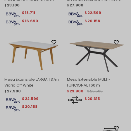
23.100
27.900
$
$
18.711
22.599
$
$
16.690
20.158
$
$
Mesa Extensible LARGA 1.37m
Mesa Extensible MULTI-
Vidrio Off White
FUNCIONAL 1.60 m
27.900
23.900
25.500
$
$
$
22.599
20.315
$
$
20.158
$