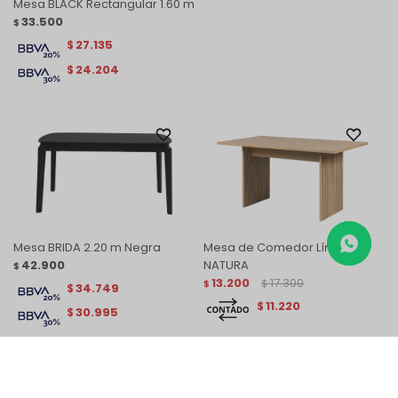
Mesa BLACK Rectangular 1.60 m
33.500
$
27.135
$
24.204
$
Mesa BRIDA 2.20 m Negra
Mesa de Comedor Línea
42.900
NATURA
$
13.200
17.300
$
$
34.749
$
11.220
$
30.995
$