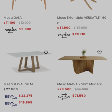
Mesa GALA
Mesa Extensible VERSATILE 1.60
11.100
12.900
m
$
$
31.900
39.900
$
$
9.990
$
28.710
$
Mesa TELVA 1.20 M
Mesa MALVA 2.20m Madera
27.500
79.500
96.900
$
$
$
22.275
71.550
$
$
19.869
$