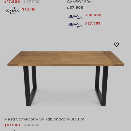
17.900
22.900
CAMPO 1.60m
$
$
37.900
$
16.110
$
30.699
$
27.383
$
Mesa Comedor IRON Tablonada MUESTRA
31.900
35.500
$
$