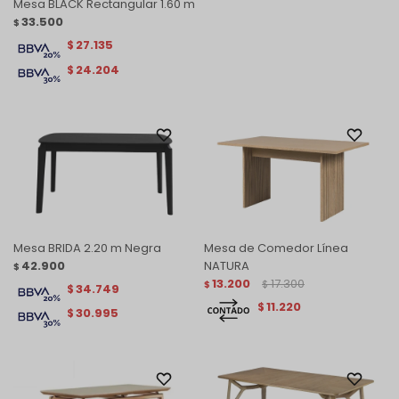
Mesa BLACK Rectangular 1.60 m
33.500
$
27.135
$
24.204
$
Mesa BRIDA 2.20 m Negra
Mesa de Comedor Línea
42.900
NATURA
$
13.200
17.300
$
$
34.749
$
11.220
$
30.995
$