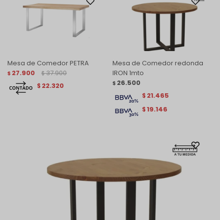
Mesa de Comedor PETRA
Mesa de Comedor redonda
27.900
37.900
IRON 1mto
$
$
26.500
$
22.320
$
21.465
$
19.146
$