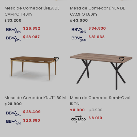
Mesa de Comedor LÍNEA DE
Mesa de Comedor LÍNEA DE
CAMPO 1.40m
CAMPO 1.80m
33.200
43.000
$
$
26.892
34.830
$
$
23.987
31.068
$
$
Mesa de Comedor KNUT 1.80 M
Mesa de Comedor Semi-Oval
28.900
IKON
$
8.900
9.900
$
$
23.409
$
8.010
$
20.880
$