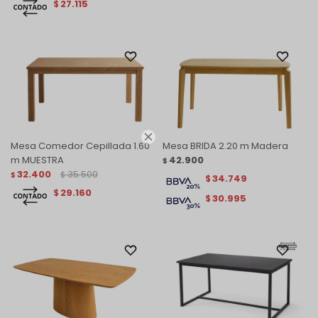
27.115
$

Mesa Comedor Cepillada 1.60
Mesa BRIDA 2.20 m Madera
m MUESTRA
42.900
$
32.400
35.500
$
$
34.749
$
29.160
$
30.995
$