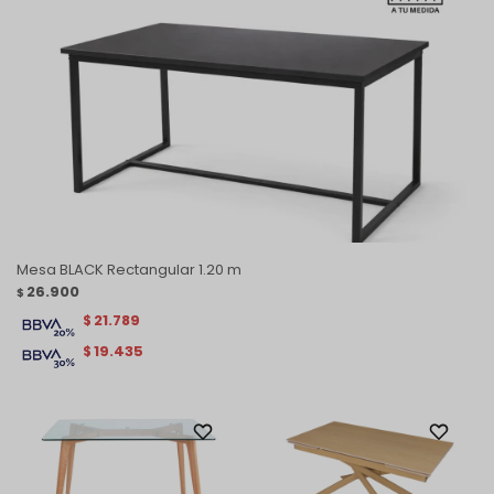
Mesa BLACK Rectangular 1.20 m
26.900
$
21.789
$
19.435
$