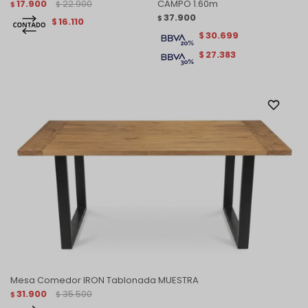
17.900
22.900
CAMPO 1.60m
$
$
37.900
$
16.110
$
30.699
$
27.383
$
Mesa Comedor IRON Tablonada MUESTRA
31.900
35.500
$
$