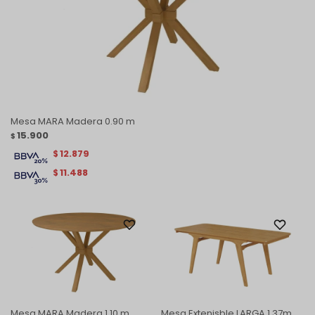
Mesa MARA Madera 0.90 m
15.900
$
12.879
$
11.488
$
Mesa MARA Madera 1.10 m
Mesa Extenisble LARGA 1.37m