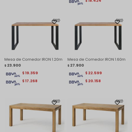
18.424
$
Mesa de Comedor IRON 1.20m
Mesa de Comedor IRON 1.60m
23.900
27.900
$
$
19.359
22.599
$
$
17.268
20.158
$
$