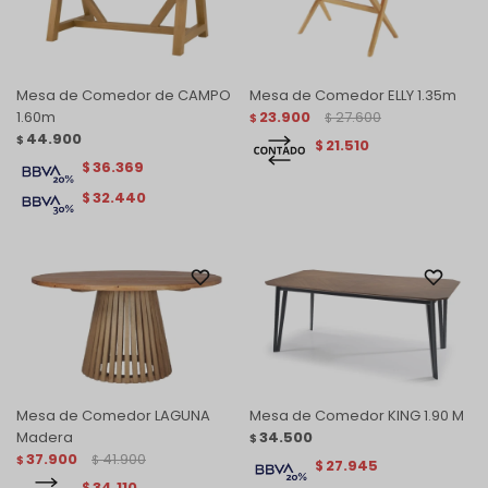
Mesa de Comedor de CAMPO
Mesa de Comedor ELLY 1.35m
1.60m
23.900
27.600
$
$
44.900
$
21.510
$
36.369
$
32.440
$
Mesa de Comedor LAGUNA
Mesa de Comedor KING 1.90 M
Madera
34.500
$
37.900
41.900
$
$
27.945
$
34.110
$