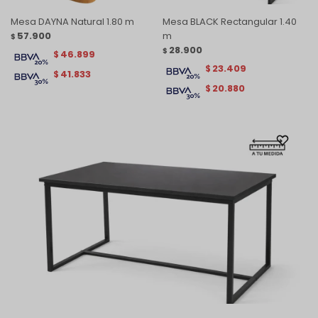
Mesa DAYNA Natural 1.80 m
Mesa BLACK Rectangular 1.40
57.900
m
$
28.900
$
46.899
$
23.409
$
41.833
$
20.880
$