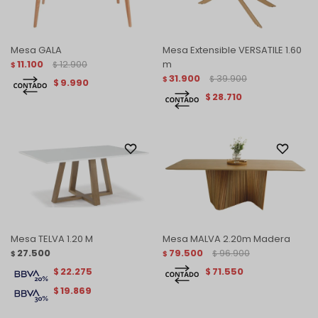
Mesa GALA
Mesa Extensible VERSATILE 1.60
11.100
12.900
m
$
$
31.900
39.900
$
$
9.990
$
28.710
$
Mesa TELVA 1.20 M
Mesa MALVA 2.20m Madera
27.500
79.500
96.900
$
$
$
22.275
71.550
$
$
19.869
$