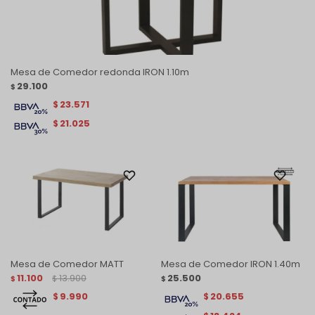
Mesa de Comedor redonda IRON 1.10m
29.100
$
23.571
$
21.025
$
Mesa de Comedor MATT
Mesa de Comedor IRON 1.40m
11.100
13.900
25.500
$
$
$
9.990
20.655
$
$