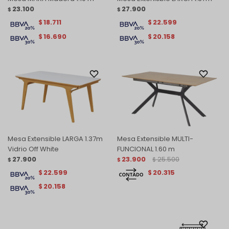
23.100
27.900
$
$
18.711
22.599
$
$
16.690
20.158
$
$
Mesa Extensible LARGA 1.37m
Mesa Extensible MULTI-
Vidrio Off White
FUNCIONAL 1.60 m
27.900
23.900
25.500
$
$
$
22.599
20.315
$
$
20.158
$