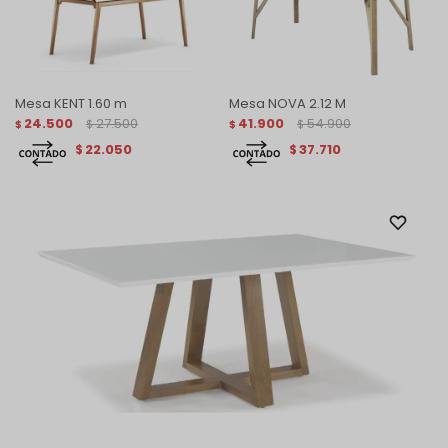
Mesa KENT 1.60 m
Mesa NOVA 2.12 M
24.500
27.500
41.900
54.900
$
$
$
$
22.050
37.710
$
$