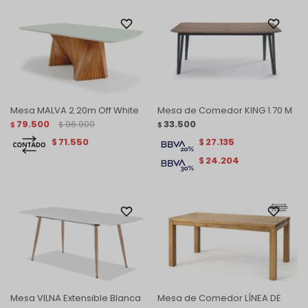
Mesa MALVA 2.20m Off White
Mesa de Comedor KING 1.70 M
79.500
96.900
33.500
$
$
$
71.550
27.135
$
$
24.204
$
Mesa VILNA Extensible Blanca
Mesa de Comedor LÍNEA DE