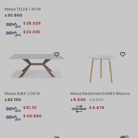
Mesa TELVA 1.40 M
30.900
$
25.029
$
22.325
$
Mesa ALBA 2.00 M
Mesa Redonda EAMES Blanca
63.100
5.500
6.500
$
$
$
51.111
4.675
$
$
45.590
$