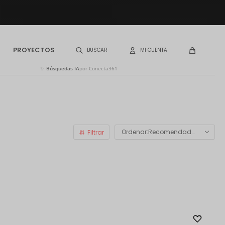
PROYECTOS
✨
Búsquedas IA
por Conecta361
Recomendados