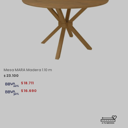
Mesa MARA Madera 1.10 m
23.100
$
18.711
$
16.690
$