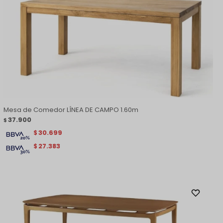
Mesa de Comedor LÍNEA DE CAMPO 1.60m
37.900
$
30.699
$
27.383
$