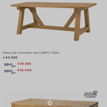
Mesa de Comedor de CAMPO 1.60m
44.900
$
36.369
$
32.440
$
