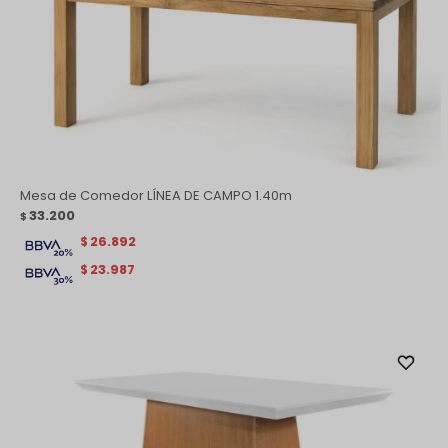
Mesa de Comedor LÍNEA DE CAMPO 1.40m
33.200
$
26.892
$
23.987
$