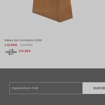
Mesa de Comedor LUNA
12.500
23.800
$
$
11.250
$
SUSCR