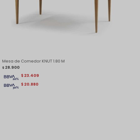
Mesa de Comedor KNUT 1.80 M
28.900
$
23.409
$
20.880
$