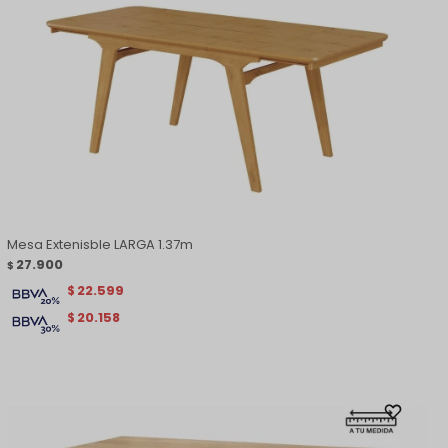
Mesa Extenisble LARGA 1.37m
27.900
$
22.599
$
20.158
$