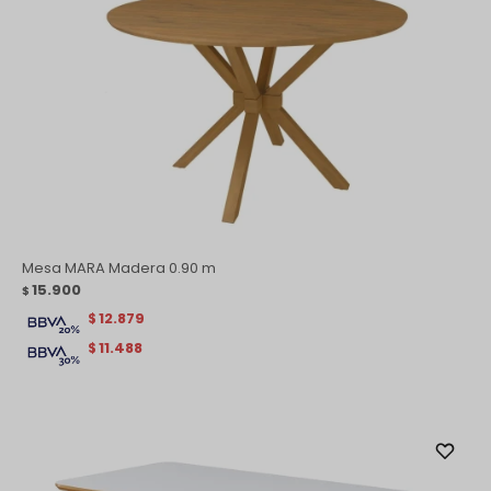
Mesa MARA Madera 0.90 m
15.900
$
12.879
$
11.488
$