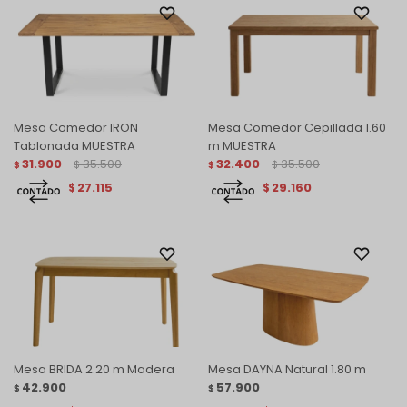
Mesa Comedor IRON
Mesa Comedor Cepillada 1.60
Tablonada MUESTRA
m MUESTRA
31.900
35.500
32.400
35.500
$
$
$
$
27.115
29.160
$
$
Mesa BRIDA 2.20 m Madera
Mesa DAYNA Natural 1.80 m
42.900
57.900
$
$