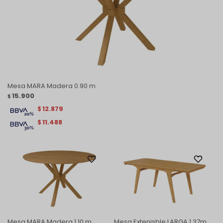
Mesa MARA Madera 0.90 m
15.900
$
12.879
$
11.488
$
Mesa MARA Madera 1.10 m
Mesa Extenisble LARGA 1.37m