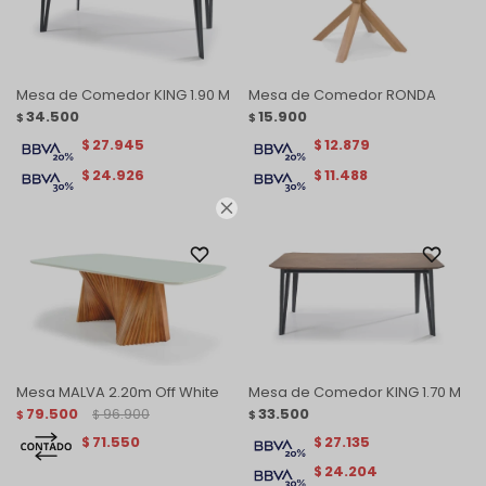
Mesa de Comedor KING 1.90 M
Mesa de Comedor RONDA
34.500
15.900
$
$
27.945
12.879
$
$
24.926
11.488
$
$

Mesa MALVA 2.20m Off White
Mesa de Comedor KING 1.70 M
79.500
96.900
33.500
$
$
$
71.550
27.135
$
$
24.204
$