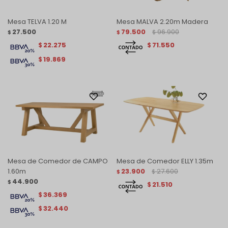
Mesa TELVA 1.20 M
Mesa MALVA 2.20m Madera
27.500
79.500
96.900
$
$
$
22.275
71.550
$
$
19.869
$
Mesa de Comedor de CAMPO
Mesa de Comedor ELLY 1.35m
1.60m
23.900
27.600
$
$
44.900
$
21.510
$
36.369
$
32.440
$