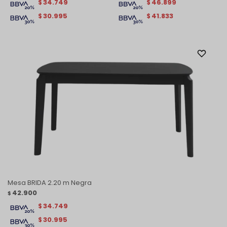
34.749
46.899
$
$
30.995
41.833
$
$
Mesa BRIDA 2.20 m Negra
42.900
$
34.749
$
30.995
$