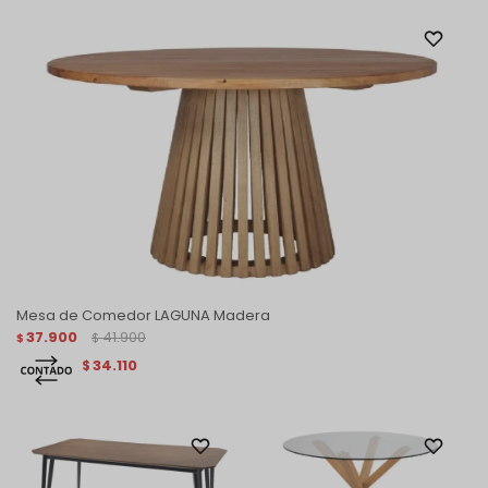
Mesa de Comedor LAGUNA Madera
37.900
41.900
$
$
34.110
$