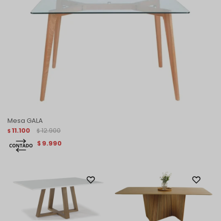
Mesa GALA
11.100
12.900
$
$
9.990
$