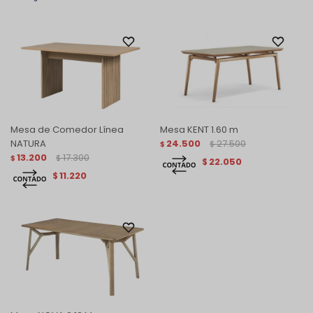
Mesa de Comedor Línea
Mesa KENT 1.60 m
NATURA
24.500
27.500
$
$
13.200
17.300
$
$
22.050
$
11.220
$