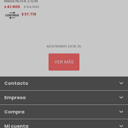
Mesa NOVA 2.12 M
41.900
54.900
$
$
37.710
$
MOSTRANDO
24
DE
35
VER MÁS
Contacto
Empresa
Compra
Mi cuenta