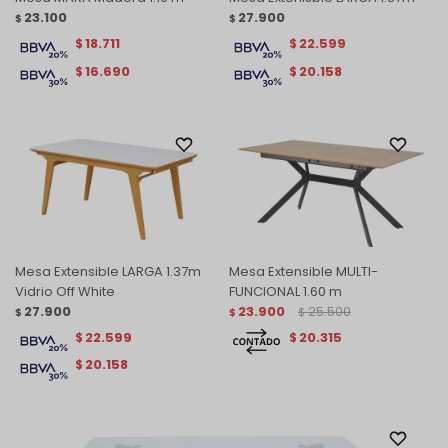
23.100
27.900
$
$
18.711
22.599
$
$
16.690
20.158
$
$
Mesa Extensible LARGA 1.37m
Mesa Extensible MULTI-
Vidrio Off White
FUNCIONAL 1.60 m
27.900
23.900
25.500
$
$
$
22.599
20.315
$
$
20.158
$