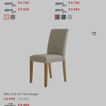
3.726
3.726
$
$
3.324
3.324
$
$
Silla ZOE en Tela Beige
6.500
6.900
$
$
5.850
$