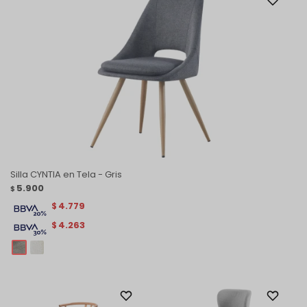
Silla CYNTIA en Tela - Gris
5.900
$
4.779
$
4.263
$