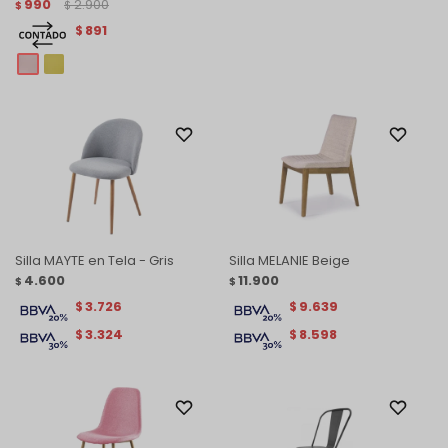
990
2.900
$
$
891
$
Silla MAYTE en Tela - Gris
Silla MELANIE Beige
4.600
11.900
$
$
3.726
9.639
$
$
3.324
8.598
$
$