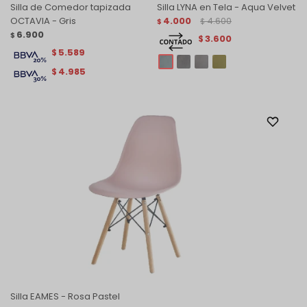
Silla de Comedor tapizada
Silla LYNA en Tela - Aqua Velvet
OCTAVIA - Gris
4.000
4.600
$
$
6.900
$
3.600
$
5.589
$
4.985
$
Silla EAMES - Rosa Pastel