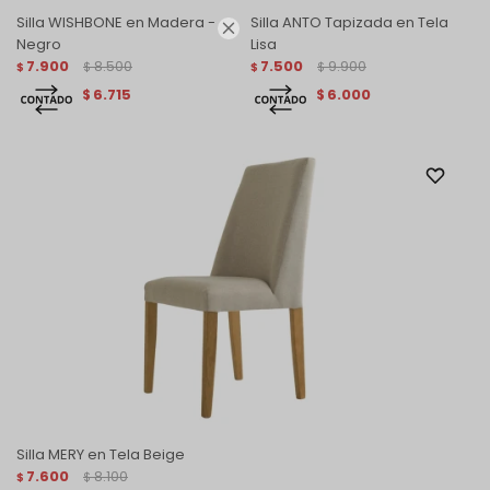
Silla WISHBONE en Madera -
Silla ANTO Tapizada en Tela

Negro
Lisa
7.900
8.500
7.500
9.900
$
$
$
$
6.715
6.000
$
$
Silla MERY en Tela Beige
7.600
8.100
$
$