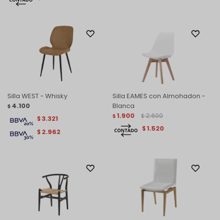
Silla WEST - Whisky
Silla EAMES con Almohadon -
4.100
Blanca
$
1.900
2.600
$
$
3.321
$
1.520
$
2.962
$