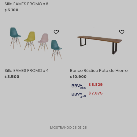
Silla EAMES PROMO x 6
5.100
$
Silla EAMES PROMO x 4
Banco Rústico Pata de Hierro
3.500
10.900
$
$
8.829
$
7.875
$
MOSTRANDO
28
DE
28