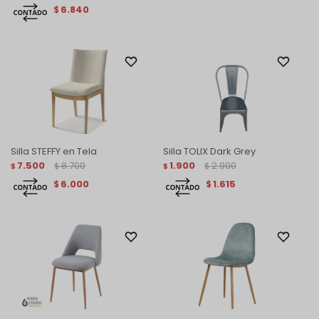
6.840
$
Silla STEFFY en Tela
Silla TOLIX Dark Grey
7.500
8.700
1.900
2.900
$
$
$
$
6.000
1.615
$
$