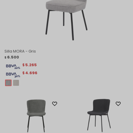
Silla MORA - Gris
6.500
$
5.265
$
4.696
$