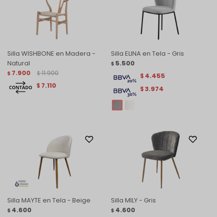
Silla WISHBONE en Madera -
Silla ELINA en Tela - Gris
Natural
5.500
$
7.900
11.900
$
$
4.455
$
7.110
$
3.974
$
Silla MAYTE en Tela - Beige
Silla MILY - Gris
4.600
4.600
$
$