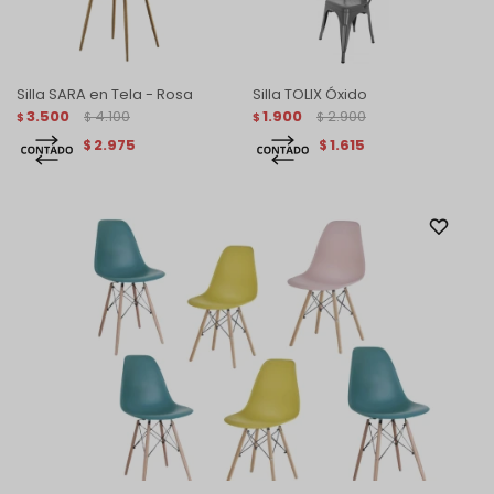
Silla SARA en Tela - Rosa
Silla TOLIX Óxido
3.500
4.100
1.900
2.900
$
$
$
$
2.975
1.615
$
$