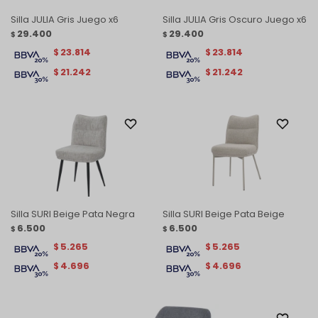
Silla JULIA Gris Juego x6
Silla JULIA Gris Oscuro Juego x6
29.400
29.400
$
$
23.814
23.814
$
$
21.242
21.242
$
$
Silla SURI Beige Pata Negra
Silla SURI Beige Pata Beige
6.500
6.500
$
$
5.265
5.265
$
$
4.696
4.696
$
$