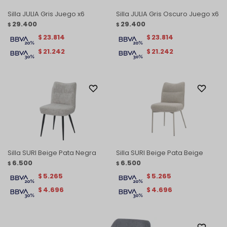
Silla JULIA Gris Juego x6
Silla JULIA Gris Oscuro Juego x6
29.400
29.400
$
$
23.814
23.814
$
$
21.242
21.242
$
$
Silla SURI Beige Pata Negra
Silla SURI Beige Pata Beige
6.500
6.500
$
$
5.265
5.265
$
$
4.696
4.696
$
$