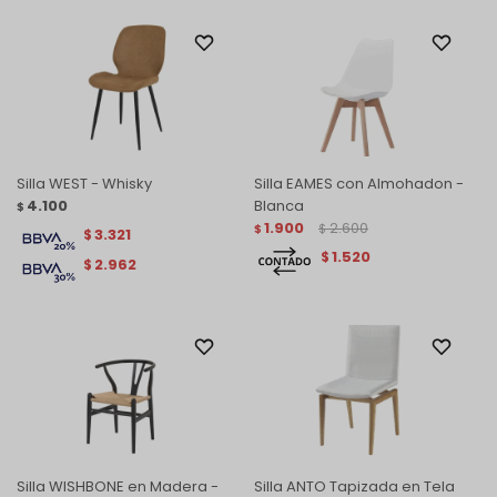
Silla WEST - Whisky
Silla EAMES con Almohadon -
4.100
Blanca
$
1.900
2.600
$
$
3.321
$
1.520
$
2.962
$
Silla WISHBONE en Madera -
Silla ANTO Tapizada en Tela