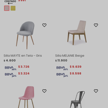
891
$
Silla MAYTE en Tela - Gris
Silla MELANIE Beige
4.600
11.900
$
$
3.726
9.639
$
$
3.324
8.598
$
$