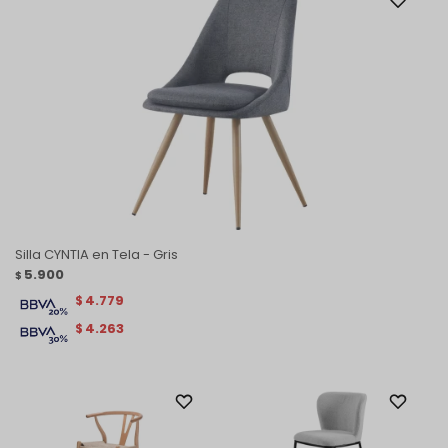
Silla CYNTIA en Tela - Gris
5.900
$
4.779
$
4.263
$