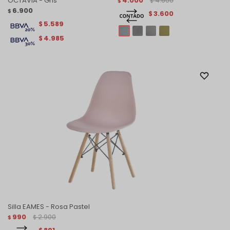
OCTAVIA - Gris
4.000
4.600
$
$
6.900
$
3.600
$
5.589
$
4.985
$
Silla EAMES - Rosa Pastel
990
2.900
$
$