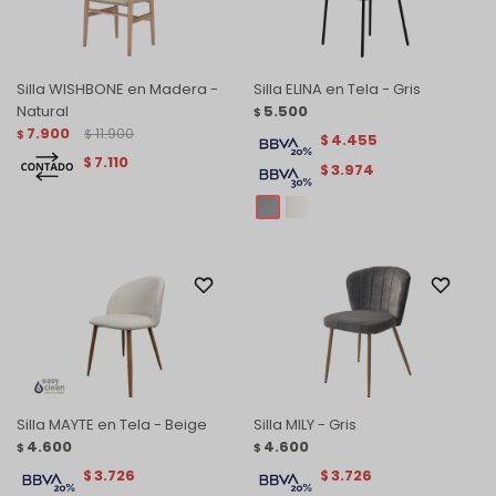
Silla WISHBONE en Madera -
Silla ELINA en Tela - Gris
Natural
5.500
$
7.900
11.900
$
$
4.455
$
7.110
$
3.974
$
Silla MAYTE en Tela - Beige
Silla MILY - Gris
4.600
4.600
$
$
3.726
3.726
$
$