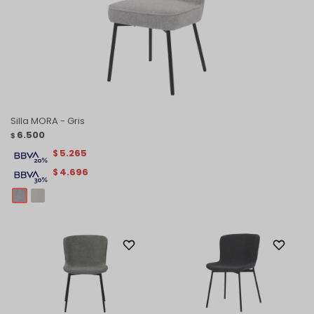
Silla MORA - Gris
6.500
$
5.265
$
4.696
$