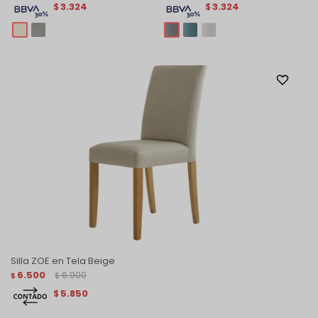
3.324
3.324
$
$
Silla ZOE en Tela Beige
6.500
6.900
$
$
5.850
$