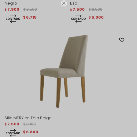
Negro
Lisa

7.900
8.500
7.500
9.900
$
$
$
$
6.715
6.000
$
$
Silla MERY en Tela Beige
7.600
8.100
$
$
6.840
$