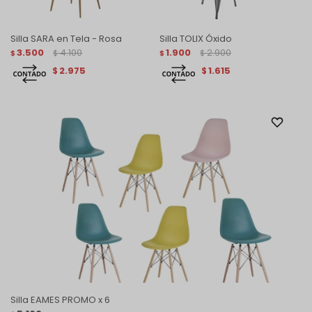
Silla SARA en Tela - Rosa
Silla TOLIX Óxido
3.500
4.100
1.900
2.900
$
$
$
$
2.975
1.615
$
$
Silla EAMES PROMO x 6