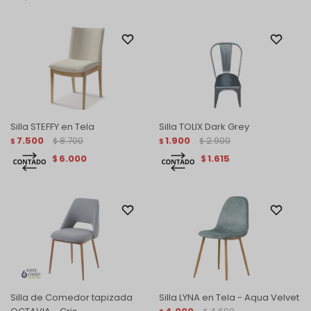
Silla STEFFY en Tela
Silla TOLIX Dark Grey
7.500
8.700
1.900
2.900
$
$
$
$
6.000
1.615
$
$
Silla de Comedor tapizada
Silla LYNA en Tela - Aqua Velvet