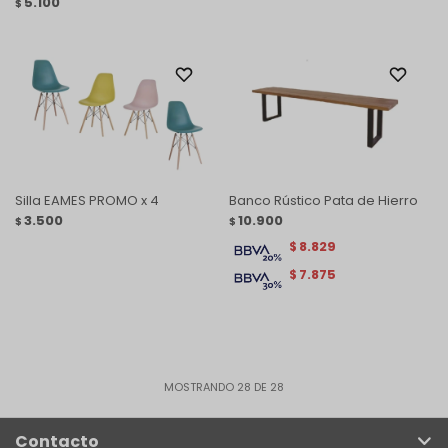
5.100
$
Silla EAMES PROMO x 4
Banco Rústico Pata de Hierro
3.500
10.900
$
$
8.829
$
7.875
$
MOSTRANDO
28
DE
28
Contacto