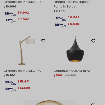
Lampara de Pie INDUSTRIAL
Lampara de Pie Tripode
10.990
Pantalla Beige
$
8.200
$
8.902
$
6.642
$
7.940
$
5.925
$
Lámpara de Pie ELECTRA
Colgante Industrial BEAT
19.100
590
2.400
$
$
$
15.471
$
13.800
$