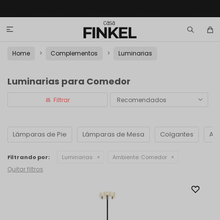

Home
Complementos
Luminarias
Luminarias para Comedor
Recomendados
Lámparas de Pie
Lámparas de Mesa
Colgantes
Apl
Filtrando por:
Luminarias
Ambiente:
Comedor
Quitar filtros