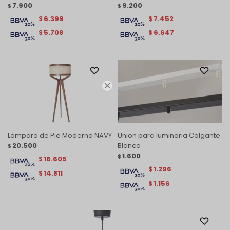
7.900
9.200
$
$
6.399
7.452
$
$
5.708
6.647
$
$

Lámpara de Pie Moderna NAVY
Union para luminaria Colgante
20.500
Blanca
$
1.600
$
16.605
$
1.296
$
14.811
$
1.156
$