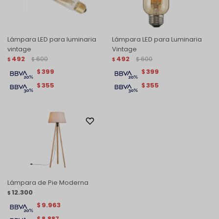
Lámpara LED para luminaria
Lámpara LED para Luminaria
vintage
Vintage
492
600
492
600
$
$
$
$
399
399
$
$
355
355
$
$
Lámpara de Pie Moderna
12.300
$
9.963
$
8.887
$