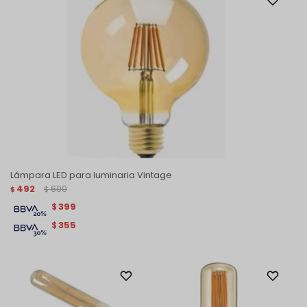
Lámpara LED para luminaria Vintage
492
600
$
$
399
$
355
$