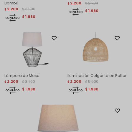
Bambú
2.200
2.700
$
$
2.200
3.900
$
$
1.980
$
1.980
$
Lámpara de Mesa
Iluminación Colgante en Rattan
2.200
3.700
2.200
5.900
$
$
$
$
1.980
1.980
$
$