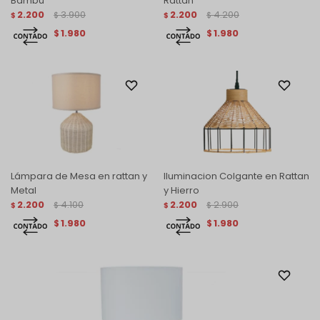
Bambú
Rattan
2.200
3.900
2.200
4.200
$
$
$
$
1.980
1.980
$
$
Lámpara de Mesa en rattan y
Iluminacion Colgante en Rattan
Metal
y Hierro
2.200
4.100
2.200
2.900
$
$
$
$
1.980
1.980
$
$