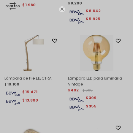
8.200
$
1.980
$

6.642
$
5.925
$
Lámpara de Pie ELECTRA
Lámpara LED para luminaria
19.100
Vintage
$
492
600
$
$
15.471
$
399
$
13.800
$
355
$