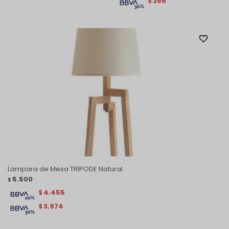
355
$
Lampara de Mesa TRIPODE Natural
5.500
$
4.455
$
3.974
$