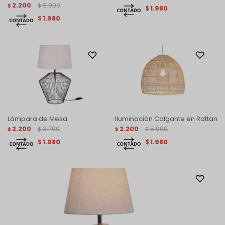
2.200
3.900
$
$
1.980
$
1.980
$
Lámpara de Mesa
Iluminación Colgante en Rattan
2.200
3.700
2.200
5.900
$
$
$
$
1.980
1.980
$
$