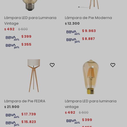
Lámpara LED para Luminaria
Lámpara de Pie Moderna
Vintage
12.300
$
492
600
$
$
9.963
$
399
$
8.887
$
355
$
Lámpara de Pie FEDRA
Lámpara LED para luminaria
21.900
vintage
$
492
600
$
$
17.739
$
399
$
15.823
$