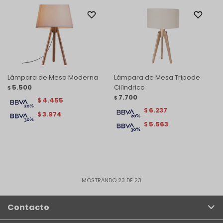
Lámpara de Mesa Moderna
Lámpara de Mesa Tripode
5.500
Cilíndrico
$
7.700
$
4.455
$
6.237
$
3.974
$
5.563
$
MOSTRANDO
23
DE
23
Contacto