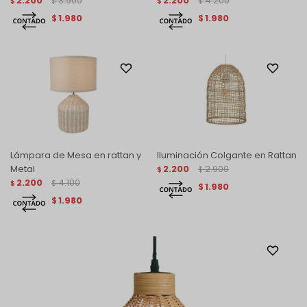
2.200
3.900
2.200
4.200
$
$
$
$
1.980
1.980
$
$
Lámpara de Mesa en rattan y
Iluminación Colgante en Rattan
Metal
2.200
2.900
$
$
2.200
4.100
$
$
1.980
$
1.980
$