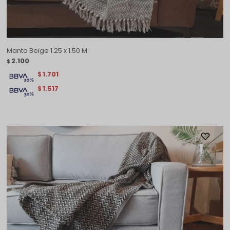
Manta Beige 1.25 x 1.50 M
2.100
$
1.701
$
1.517
$