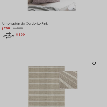
Almohadón de Corderito Pink
750
1.500
$
$
600
$