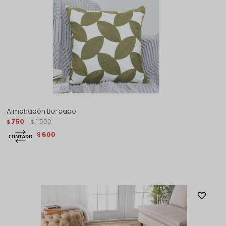
Almohadón Bordado
750
1.500
$
$
600
$