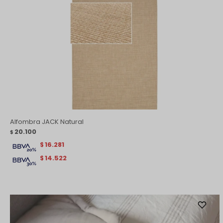
Alfombra JACK Natural
20.100
$
16.281
$
14.522
$