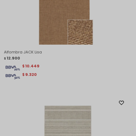
Alfombra JACK Lisa
12.900
$
10.449
$
9.320
$