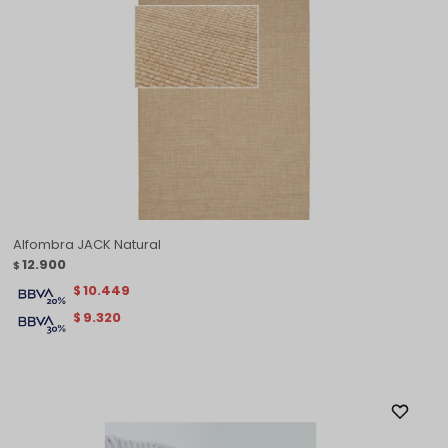
Alfombra JACK Natural
12.900
$
10.449
$
9.320
$