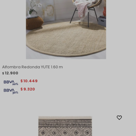
Alfombra Redonda YUTE 1.60 m
12.900
$
10.449
$
9.320
$