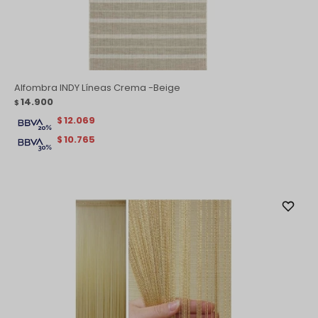
Alfombra INDY Líneas Crema -Beige
14.900
$
12.069
$
10.765
$