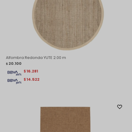
Alfombra Redonda YUTE 2.00 m
20.100
$
16.281
$
14.522
$