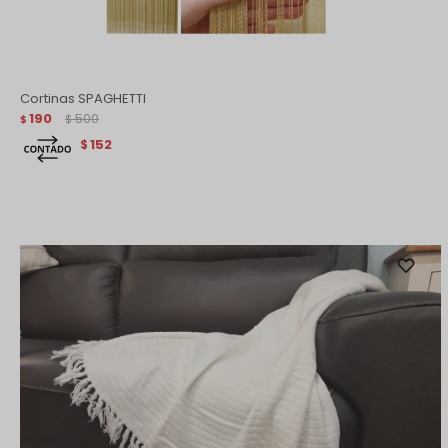
Cortinas SPAGHETTI
190
500
$
$
152
$