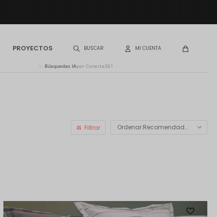
PROYECTOS
✨
Búsquedas IA
por Conecta361
Recomendados