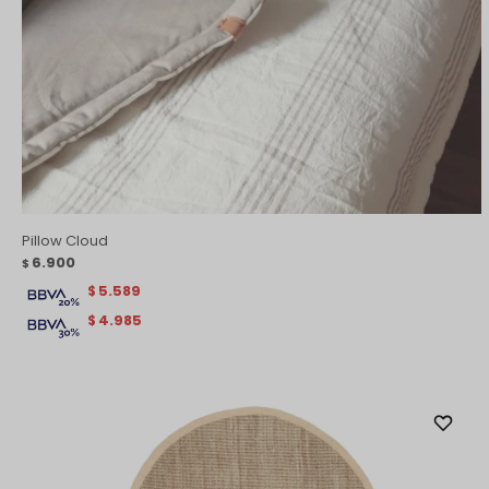
Pillow Cloud
6.900
$
5.589
$
4.985
$