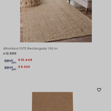
Alfombra YUTE Rectangular 1.60 m
12.900
$
10.449
$
9.320
$