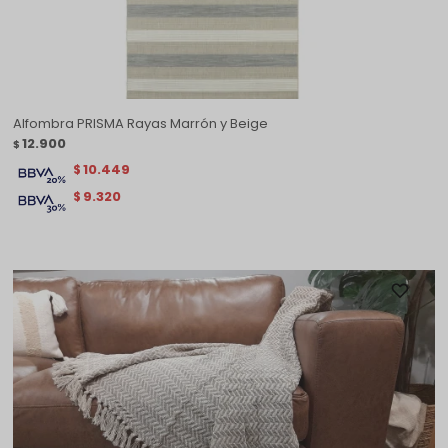
Alfombra PRISMA Rayas Marrón y Beige
12.900
$
10.449
$
9.320
$