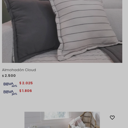
Almohadón Cloud
2.500
$
2.025
$
1.806
$