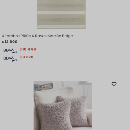
Alfombra PRISMA Rayas Marrón Beige
12.900
$
10.449
$
9.320
$